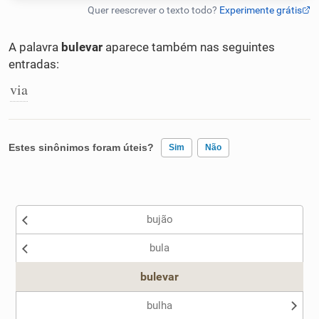
Humanizador de IA
A palavra
bulevar
aparece também nas seguintes
entradas:
via
Cata-letras
Conexões
Estes sinônimos foram úteis?
Sim
Não
Caça-palavras
Existem sinônimos incorretos
bujão
Nenhum dos sinônimos apresentados me ajudou
bula
Outro
Dicionário
bulevar
Sinônimos
bulha