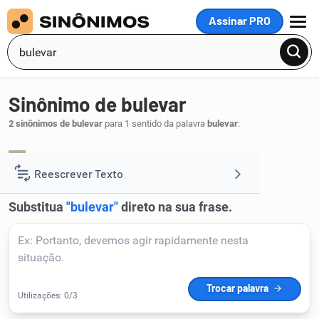
Assinar PRO
MENU
Sinônimo de bulevar
2 sinônimos de bulevar
para 1 sentido da palavra
bulevar
:
avenida
alameda
,
.
1
Reescrever Texto
Resumir Texto
Corrigir Texto
Detector de IA