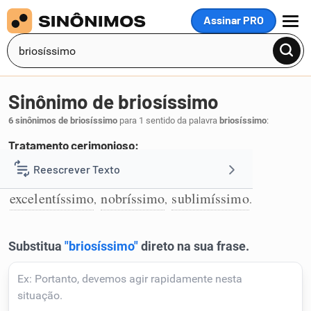
Assinar PRO
MENU
Sinônimo de briosíssimo
6 sinônimos de briosíssimo
para 1 sentido da palavra
briosíssimo
:
Tratamento cerimonioso:
ilustríssimo
altivíssimo
digníssimo
Reescrever Texto
,
,
,
1
excelentíssimo
nobríssimo
sublimíssimo
,
,
.
Resumir Texto
Corrigir Texto
Detector de IA