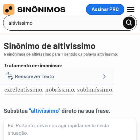
Assinar PRO
MENU
Sinônimo de altivíssimo
6 sinônimos de altivíssimo
para 1 sentido da palavra
altivíssimo
:
Tratamento cerimonioso:
ilustríssimo
briosíssimo
digníssimo
Reescrever Texto
,
,
,
1
excelentíssimo
nobríssimo
sublimíssimo
,
,
.
Resumir Texto
Corrigir Texto
Detector de IA