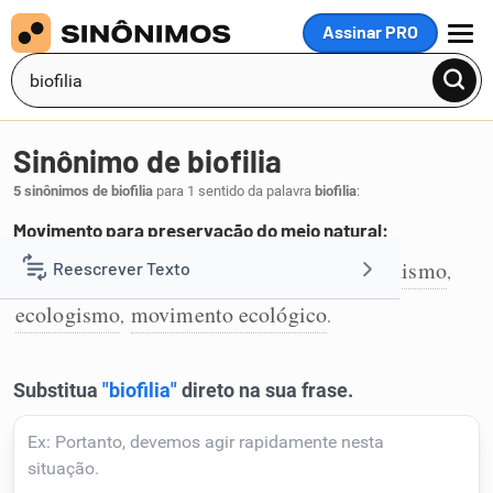
Assinar PRO
MENU
Sinônimo de biofilia
5 sinônimos de biofilia
para 1 sentido da palavra
biofilia
:
Movimento para preservação do meio natural:
ecologia
ambientalismo
conservacionismo
Reescrever Texto
,
,
,
1
ecologismo
movimento ecológico
,
.
Resumir Texto
Corrigir Texto
Detector de IA