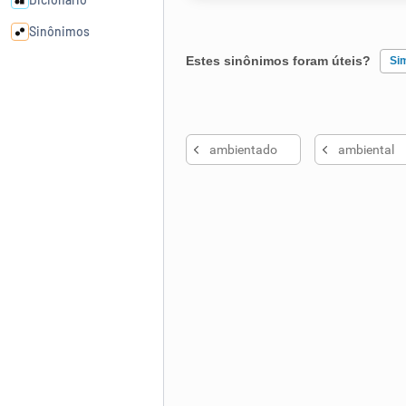
Sinônimos
Estes sinônimos foram úteis?
Si
Cata-letras
Existem sinônimos incorretos
Conexões
ambientado
ambiental
Nenhum dos sinônimos apresent
Caça-palavras
Outro
Dicionário
Sinônimos