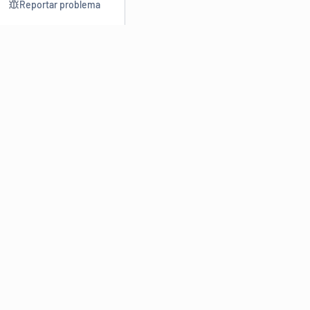
Reportar problema
Consultar
Escrev
Dicionário
Reescre
Sinônimos
Parafra
Conjugação
Corrigir
Antônimos
Resumir
O
Dicionário Online de Sinônimos
é parte do
Dicio.com.br
e
conta com mais de 30 mil sinônimos de palavras e de expressões
em português do Brasil.