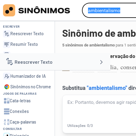
ESCREVER
Sinônimo de amb
Reescrever Texto
Resumir Texto
5 sinônimos de ambientalismo
para 1 sent
Corrigir Texto
Movimento para preservação do 
Reescrever Texto
Detector de IA
ecologia
biofilia
conse
,
,
1
Humanizador de IA
Resumir Texto
Sinônimos no Chrome
JOGOS DE PALAVRAS
Corrigir Texto
Cata-letras
Conexões
Detector de IA
Caça-palavras
CONSULTAR
Humanizador de IA
Dicionário