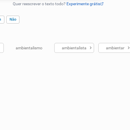
m
Não
ambientalismo
ambientalista
ambientar
ados me ajudou