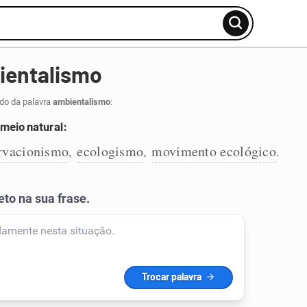
ientalismo
ido da palavra
ambientalismo
:
meio natural:
rvacionismo
ecologismo
movimento ecológico
,
,
.