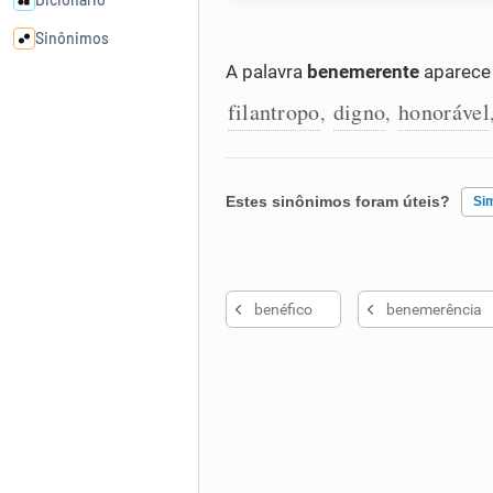
Sinônimos
A palavra
benemerente
aparece 
Cata-letras
filantropo
digno
honorável
,
,
Conexões
Estes sinônimos foram úteis?
Si
Caça-palavras
Existem sinônimos incorretos
benéfico
benemerência
Nenhum dos sinônimos apresent
Dicionário
Outro
Sinônimos