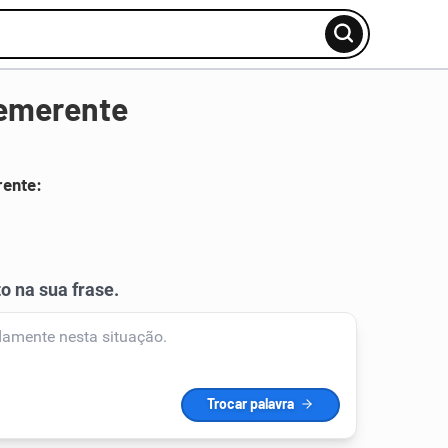
emerente
rente: