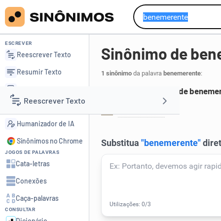
ESCREVER
Sinônimo de ben
Reescrever Texto
Resumir Texto
1 sinônimo
da palavra
benemerente
:
Corrigir Texto
Principais sinônimos de beneme
Reescrever Texto
Detector de IA
benemérito
.
1
Humanizador de IA
Resumir Texto
Sinônimos no Chrome
JOGOS DE PALAVRAS
Corrigir Texto
Cata-letras
Conexões
Detector de IA
Caça-palavras
CONSULTAR
Humanizador de IA
Dicionário