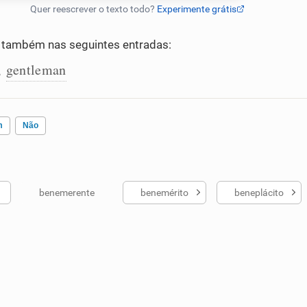
também nas seguintes entradas:
gentleman
,
m
Não
benemerente
benemérito
beneplácito
ados me ajudou