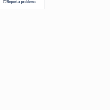
Reportar problema
Consultar
Escrev
Dicionário
Reescre
Sinônimos
Parafra
Conjugação
Corrigir
Antônimos
Resumir
O
Dicionário Online de Sinônimos
é parte do
Dicio.com.br
e
conta com mais de 30 mil sinônimos de palavras e de expressões
em português do Brasil.