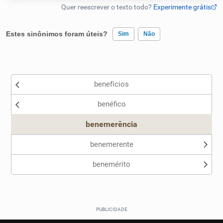
Humanizador de IA
Estes sinônimos foram úteis?
Sim
Não
Existem sinônimos incorretos
Cata-letras
benefícios
Nenhum dos sinônimos apresentados me ajudou
Conexões
benéfico
Outro
Caça-palavras
benemerência
benemerente
benemérito
Dicionário
Sinônimos