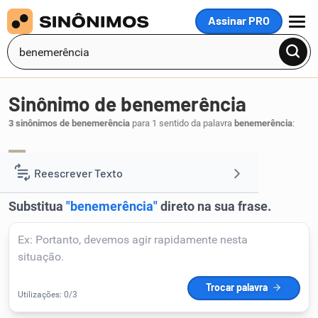
Assinar PRO
MENU
Sinônimo de benemerência
3 sinônimos de benemerência
para 1 sentido da palavra
benemerência
:
honorabilidade
merecimento
mérito
,
,
.
1
Reescrever Texto
Resumir Texto
Corrigir Texto
Detector de IA