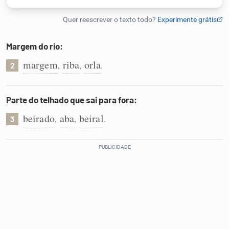
Humanizador de IA
Margem do rio:
margem
riba
orla
,
,
.
2
Cata-letras
Conexões
Parte do telhado que sai para fora:
beirado
aba
beiral
,
,
.
3
Caça-palavras
Dicionário
Sinônimos