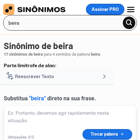
Assinar PRO
MENU
Sinônimo de beira
17 sinônimos de beira
para 4 sentidos da palavra
beira
:
Parte limítrofe de algo:
borda
beirada
barra
Reescrever Texto
,
,
.
1
Resumir Texto
Corrigir Texto
Detector de IA