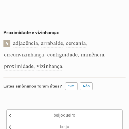
Proximidade e vizinhança:
adjacência
arrabalde
cercania
,
,
,
4
circunvizinhança
contiguidade
iminência
,
,
,
proximidade
vizinhança
,
.
Estes sinônimos foram úteis?
Sim
Não
Existem sinônimos incorretos
beijoqueiro
Nenhum dos sinônimos apresentados me ajudou
beiju
Outro