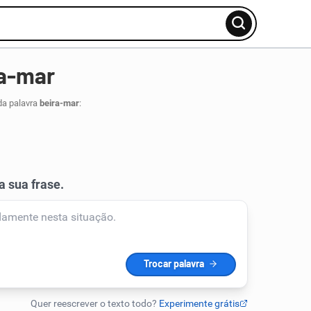
ra-mar
da palavra
beira-mar
: