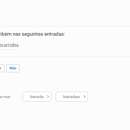
bém nas seguintes entradas:
marinha
m
Não
ra-mar
beirada
beiradear
ados me ajudou