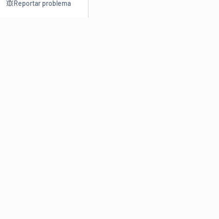
Reportar problema
Consultar
Escrev
Dicionário
Reescre
Sinônimos
Parafra
Conjugação
Corrigir
Antônimos
Resumir
O
Dicionário Online de Sinônimos
é parte do
Dicio.com.br
e
conta com mais de 30 mil sinônimos de palavras e de expressões
em português do Brasil.