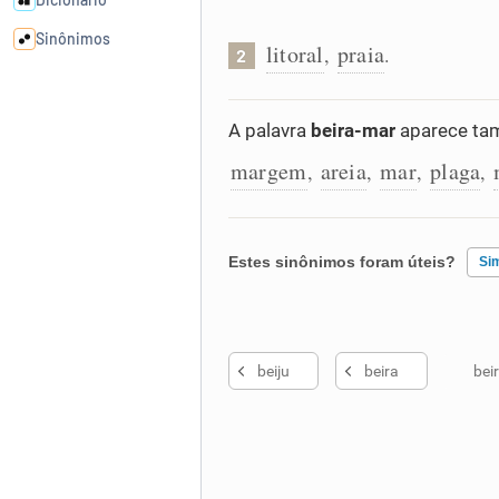
Sinônimos
litoral
praia
,
.
2
Cata-letras
A palavra
beira-mar
aparece tam
margem
areia
mar
plaga
Conexões
,
,
,
,
Caça-palavras
Estes sinônimos foram úteis?
Si
Existem sinônimos incorretos
Dicionário
beiju
beira
bei
Nenhum dos sinônimos apresent
Sinônimos
Outro