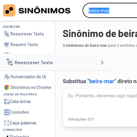
ESCREVER
Sinônimo de bei
Reescrever Texto
Resumir Texto
3 sinônimos de beira-mar
para 2 sentidos 
Corrigir Texto
costa
.
1
Reescrever Texto
Detector de IA
Humanizador de IA
Resumir Texto
Sinônimos no Chrome
JOGOS DE PALAVRAS
Corrigir Texto
Cata-letras
Conexões
Detector de IA
Caça-palavras
CONSULTAR
Humanizador de IA
Dicionário