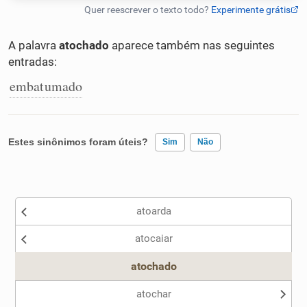
Humanizador de IA
A palavra
atochado
aparece também nas seguintes
entradas:
embatumado
Cata-letras
Conexões
Estes sinônimos foram úteis?
Sim
Não
Caça-palavras
Existem sinônimos incorretos
atoarda
Nenhum dos sinônimos apresentados me ajudou
atocaiar
Outro
Dicionário
atochado
Sinônimos
atochar