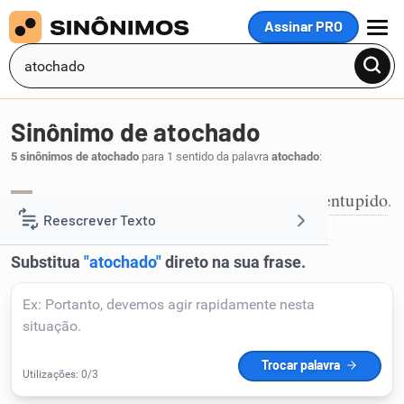
Assinar PRO
MENU
Sinônimo de atochado
5 sinônimos de atochado
para 1 sentido da palavra
atochado
:
abarrotado
apertado
cheio
entalado
entupido
,
,
,
,
.
1
Reescrever Texto
Resumir Texto
Corrigir Texto
Detector de IA