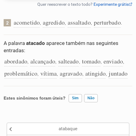
Humanizador de IA
acometido
agredido
assaltado
perturbado
,
,
,
.
2
Cata-letras
A palavra
atacado
aparece também nas seguintes
entradas:
Conexões
abordado
alcançado
salteado
tomado
enviado
,
,
,
,
,
problemático
vítima
agravado
atingido
juntado
,
,
,
,
Caça-palavras
Estes sinônimos foram úteis?
Sim
Não
Dicionário
Existem sinônimos incorretos
Sinônimos
atabaque
Nenhum dos sinônimos apresentados me ajudou