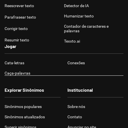
Reescrever texto
Detector de IA
Humanizar texto
Parafrasear texto
Contador de caracteres e
Corrigir texto
palavras
Resumir texto
Texxto.ai
Jogar
Cata-letras
Conexões
Caça-palavras
Explorar Sinônimos
Institucional
Sinônimos populares
Sobre nós
Sinônimos atualizados
Contato
Sugerir sinônimos
Anunciar no site