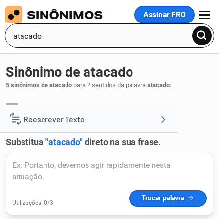
Assinar PRO
MENU
Sinônimo de atacado
5 sinônimos de atacado
para 2 sentidos da palavra
atacado
:
irritado
.
1
Reescrever Texto
Resumir Texto
Corrigir Texto
Detector de IA