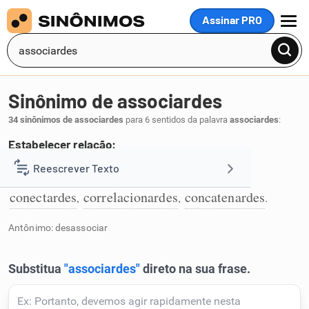
Assinar PRO
MENU
Sinônimo de associardes
34 sinônimos de associardes
para 6 sentidos da palavra
associardes
:
Estabelecer relação:
relacionardes
ligardes
vinculardes
Reescrever Texto
,
,
,
1
conectardes
correlacionardes
concatenardes
,
,
.
Resumir Texto
Antônimo: desassociar
Corrigir Texto
Detector de IA