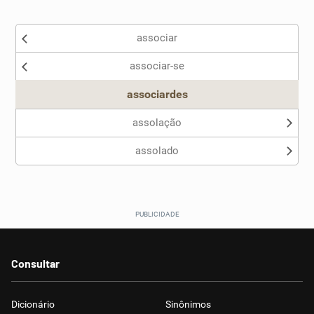
Existem sinônimos incorretos
associar
Nenhum dos sinônimos apresentados me ajudou
associar-se
Outro
associardes
assolação
assolado
Consultar
Dicionário
Sinônimos