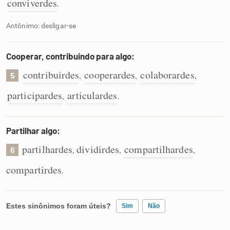
conviverdes
.
Antônimo: desligar-se
Cooperar, contribuindo para algo:
contribuirdes
cooperardes
colaborardes
,
,
,
5
participardes
articulardes
,
.
Partilhar algo:
partilhardes
dividirdes
compartilhardes
,
,
,
6
compartirdes
.
Estes sinônimos foram úteis?
Sim
Não