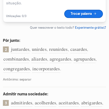
Humanizador de IA
Cata-letras
Pôr junto:
Conexões
juntardes
unirdes
reunirdes
casardes
,
,
,
,
2
combinardes
aliardes
agregardes
agrupardes
,
,
,
,
Caça-palavras
congregardes
incorporardes
,
.
Antônimo: separar
Dicionário
Admitir numa sociedade:
Sinônimos
admitirdes
acolherdes
aceitardes
abrigardes
,
,
,
,
3