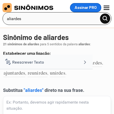
Assinar PRO
MENU
Sinônimo de aliardes
21 sinônimos de aliardes
para 5 sentidos da palavra
aliardes
:
Estabelecer uma ligação:
ligardes
juntardes
associardes
agrupardes
Reescrever Texto
,
,
,
,
1
ajuntardes
reunirdes
unirdes
,
,
.
Resumir Texto
Corrigir Texto
Detector de IA