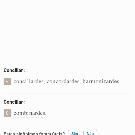
Conciliar:
conciliardes
concordardes
harmonizardes
,
,
.
4
Conciliar:
combinardes
.
5
Estes sinônimos foram úteis?
Sim
Não