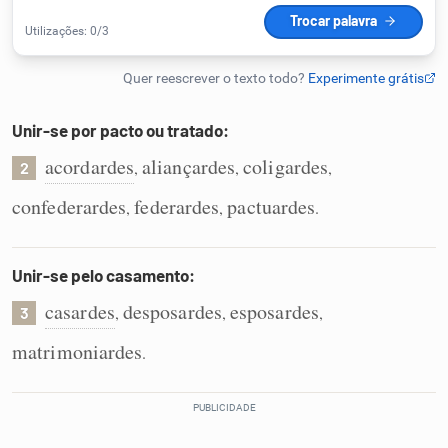
Humanizador de IA
Unir-se por pacto ou tratado:
Cata-letras
acordardes
aliançardes
coligardes
,
,
,
2
Conexões
confederardes
federardes
pactuardes
,
,
.
Caça-palavras
Unir-se pelo casamento:
casardes
desposardes
esposardes
,
,
,
3
matrimoniardes
.
Dicionário
Sinônimos