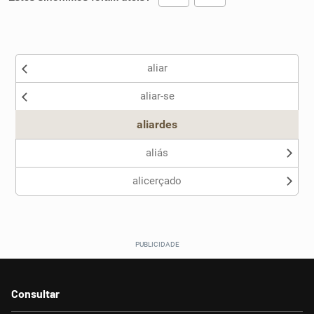
Existem sinônimos incorretos
aliar
Nenhum dos sinônimos apresentados me ajudou
aliar-se
Outro
aliardes
aliás
alicerçado
Consultar