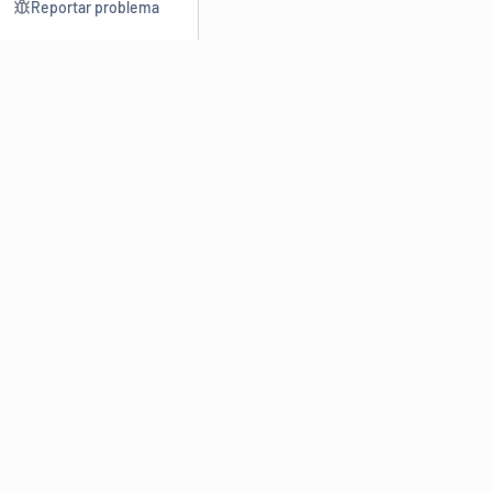
Reportar problema
Consultar
Escrev
Dicionário
Reescre
Sinônimos
Parafra
Conjugação
Corrigir
Antônimos
Resumir
O
Dicionário Online de Sinônimos
é parte do
Dicio.com.br
e
conta com mais de 30 mil sinônimos de palavras e de expressões
em português do Brasil.