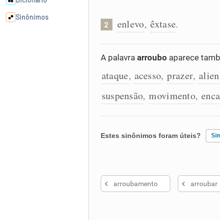
Sinônimos
enlevo
êxtase
,
.
2
Cata-letras
A palavra
arroubo
aparece tamb
ataque
acesso
prazer
alie
Conexões
,
,
,
suspensão
movimento
enca
,
,
Caça-palavras
Estes sinônimos foram úteis?
Si
Dicionário
Existem sinônimos incorretos
Sinônimos
arroubamento
arroubar
Nenhum dos sinônimos apresent
Outro