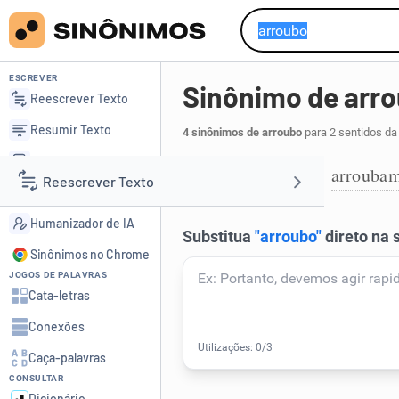
ESCREVER
Sinônimo de arr
Reescrever Texto
Resumir Texto
4 sinônimos de arroubo
para 2 sentidos da
Corrigir Texto
arrebatamento
arrouba
,
1
Reescrever Texto
Detector de IA
Humanizador de IA
Resumir Texto
Sinônimos no Chrome
JOGOS DE PALAVRAS
Corrigir Texto
Cata-letras
Conexões
Detector de IA
Caça-palavras
CONSULTAR
Humanizador de IA
Dicionário