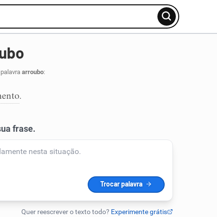
oubo
 palavra
arroubo
:
mento
.