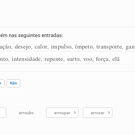
ém nas seguintes entradas:
nação
desejo
calor
impulso
ímpeto
transporte
gan
,
,
,
,
,
,
nto
intensidade
repente
surto
voo
força
elã
,
,
,
,
,
,
m
Não
arroubo
arroupar
arroxar
ados me ajudou