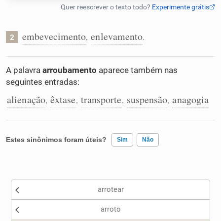
Humanizador de IA
embevecimento
enlevamento
,
.
2
Cata-letras
A palavra
arroubamento
aparece também nas
seguintes entradas:
Conexões
alienação
êxtase
transporte
suspensão
anagogia
,
,
,
,
Caça-palavras
Estes sinônimos foram úteis?
Sim
Não
Existem sinônimos incorretos
Dicionário
arrotear
Nenhum dos sinônimos apresentados me ajudou
Sinônimos
arroto
Outro