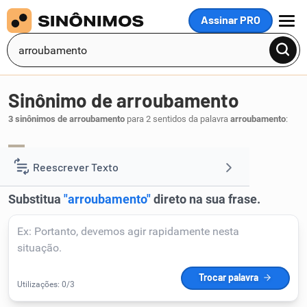
Assinar PRO
MENU
Sinônimo de arroubamento
3 sinônimos de arroubamento
para 2 sentidos da palavra
arroubamento
:
arroubo
.
1
Reescrever Texto
Resumir Texto
Corrigir Texto
Detector de IA