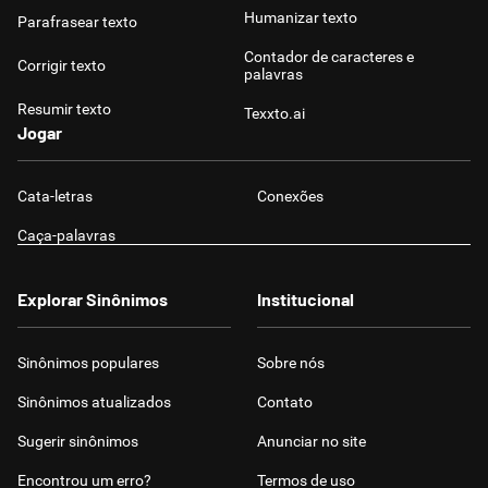
Humanizar texto
Parafrasear texto
Contador de caracteres e
Corrigir texto
palavras
Resumir texto
Texxto.ai
Jogar
Cata-letras
Conexões
Caça-palavras
Explorar Sinônimos
Institucional
Sinônimos populares
Sobre nós
Sinônimos atualizados
Contato
Sugerir sinônimos
Anunciar no site
Encontrou um erro?
Termos de uso