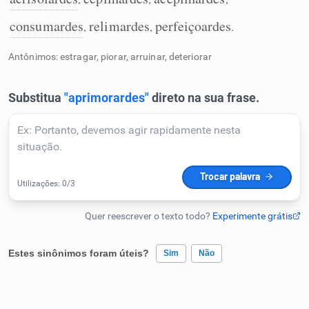
Humanizador de IA
consumardes
relimardes
perfeiçoardes
,
,
.
Antônimos: estragar, piorar, arruinar, deteriorar
Cata-letras
Conexões
Caça-palavras
Dicionário
Estes sinônimos foram úteis?
Sim
Não
Sinônimos
Existem sinônimos incorretos