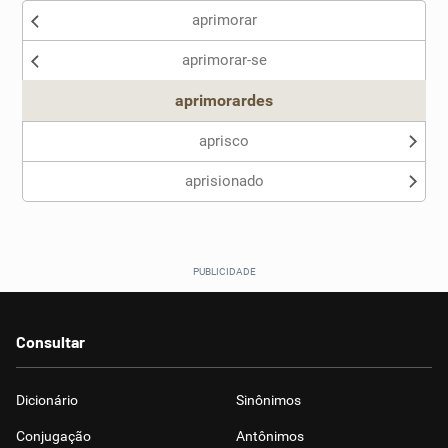
aprimorar
Nenhum dos sinônimos apresentados me ajudou
aprimorar-se
Outro
aprimorardes
aprisco
aprisionado
Consultar
Dicionário
Sinônimos
Conjugação
Antônimos