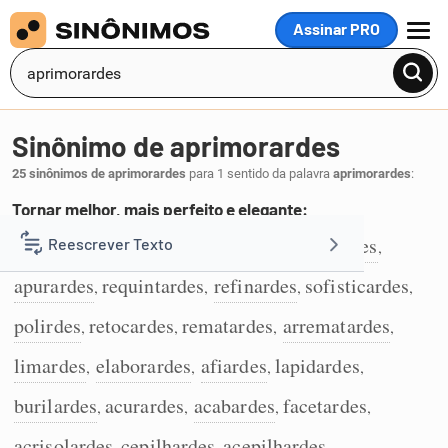
Assinar PRO
MENU
Sinônimo de aprimorardes
25 sinônimos de aprimorardes
para 1 sentido da palavra
aprimorardes
:
Tornar melhor, mais perfeito e elegante:
aperfeiçoardes
melhorardes
esmerardes
Reescrever Texto
,
,
,
1
apurardes
requintardes
refinardes
sofisticardes
,
,
,
,
Resumir Texto
polirdes
retocardes
rematardes
arrematardes
,
,
,
,
Corrigir Texto
limardes
elaborardes
afiardes
lapidardes
,
,
,
,
burilardes
acurardes
acabardes
facetardes
,
,
,
,
Detector de IA
acrisolardes
cepilhardes
acepilhardes
,
,
,