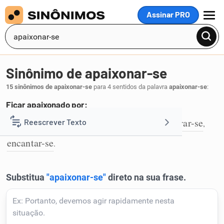
Assinar PRO
MENU
Sinônimo de apaixonar-se
15 sinônimos de apaixonar-se
para 4 sentidos da palavra
apaixonar-se
:
Ficar apaixonado por:
fissurar
afeiçoar-se
apegar-se
enamorar-se
Reescrever Texto
,
,
,
,
1
encantar-se
.
Resumir Texto
Corrigir Texto
Detector de IA