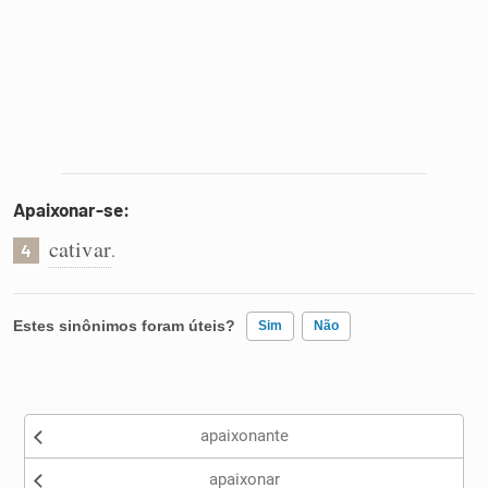
Apaixonar-se:
cativar
.
4
Estes sinônimos foram úteis?
Sim
Não
Existem sinônimos incorretos
apaixonante
Nenhum dos sinônimos apresentados me ajudou
apaixonar
Outro