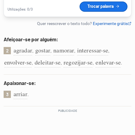
Humanizador de IA
Afeiçoar-se por alguém:
Cata-letras
agradar
gostar
namorar
interessar-se
,
,
,
,
2
Conexões
envolver-se
deleitar-se
regozijar-se
enlevar-se
,
,
,
.
Caça-palavras
Apaixonar-se:
arriar
.
3
Dicionário
Sinônimos