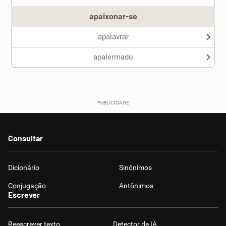
apaixonar-se
apalavrar
apalermado
Consultar
Dicionário
Sinônimos
Conjugação
Antônimos
Escrever
Reescrever texto
Detector de IA