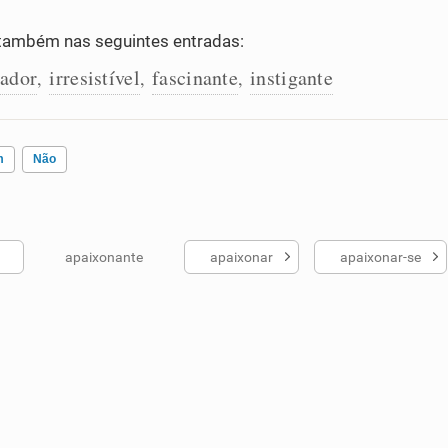
também nas seguintes entradas:
gador
irresistível
fascinante
instigante
,
,
,
m
Não
apaixonante
apaixonar
apaixonar-se
ados me ajudou