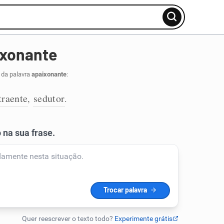
ixonante
 da palavra
apaixonante
:
traente
sedutor
,
.