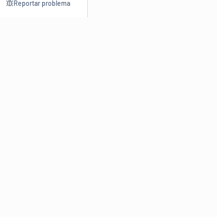
Reportar problema
Consultar
Escrev
Dicionário
Reescre
Sinônimos
Parafra
Conjugação
Corrigir
Antônimos
Resumir
O
Dicionário Online de Sinônimos
é parte do
Dicio.com.br
e
conta com mais de 30 mil sinônimos de palavras e de expressões
em português do Brasil.