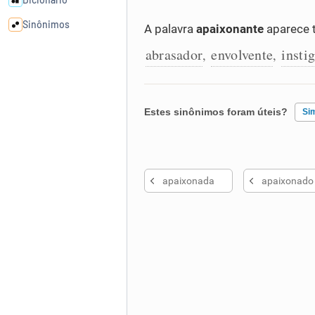
Sinônimos
A palavra
apaixonante
aparece 
abrasador
envolvente
insti
,
,
Cata-letras
Conexões
Estes sinônimos foram úteis?
Si
Caça-palavras
Existem sinônimos incorretos
apaixonada
apaixonado
Nenhum dos sinônimos apresent
Outro
Dicionário
Sinônimos