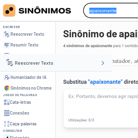
ESCREVER
Sinônimo de apa
Reescrever Texto
Resumir Texto
4 sinônimos de apaixonante
para 1 sentido
Corrigir Texto
cativante
arrebatador
a
,
,
1
Reescrever Texto
Detector de IA
Humanizador de IA
Resumir Texto
Sinônimos no Chrome
JOGOS DE PALAVRAS
Corrigir Texto
Cata-letras
Conexões
Detector de IA
Caça-palavras
CONSULTAR
Humanizador de IA
Dicionário