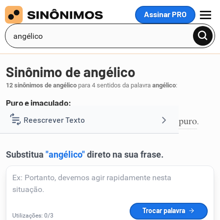
Assinar PRO
MENU
Sinônimo de angélico
12 sinônimos de angélico
para 4 sentidos da palavra
angélico
:
Puro e imaculado:
angelical
bom
imaculado
puríssimo
puro
Reescrever Texto
,
,
,
,
.
1
Resumir Texto
Corrigir Texto
Detector de IA