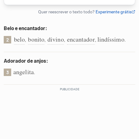
Humanizador de IA
Belo e encantador:
belo
bonito
divino
encantador
lindíssimo
,
,
,
,
.
2
Cata-letras
Conexões
Adorador de anjos:
angelita
.
3
Caça-palavras
Dicionário
Sinônimos