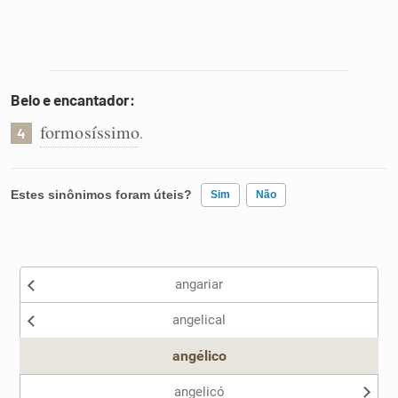
Belo e encantador:
formosíssimo
.
4
Estes sinônimos foram úteis?
Sim
Não
Existem sinônimos incorretos
angariar
Nenhum dos sinônimos apresentados me ajudou
angelical
Outro
angélico
angelicó