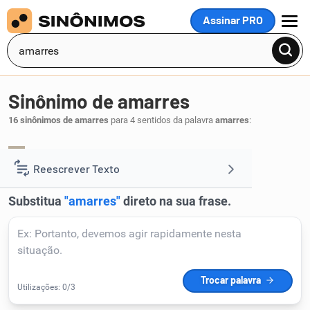
Assinar PRO
MENU
Sinônimo de amarres
16 sinônimos de amarres
para 4 sentidos da palavra
amarres
:
atrapalhes
impeças
estorves
,
,
.
1
Reescrever Texto
Resumir Texto
Corrigir Texto
Detector de IA