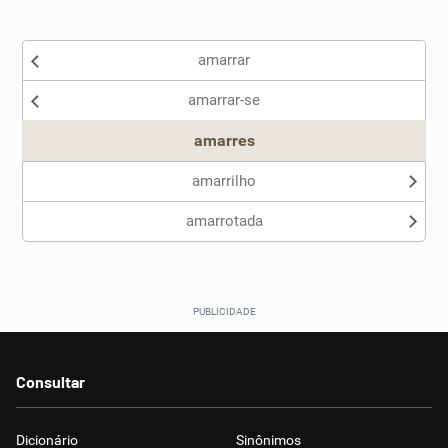
Existem sinônimos incorretos
amarrar
Nenhum dos sinônimos apresentados me ajudou
amarrar-se
Outro
amarres
amarrilho
amarrotada
Consultar
Dicionário
Sinônimos