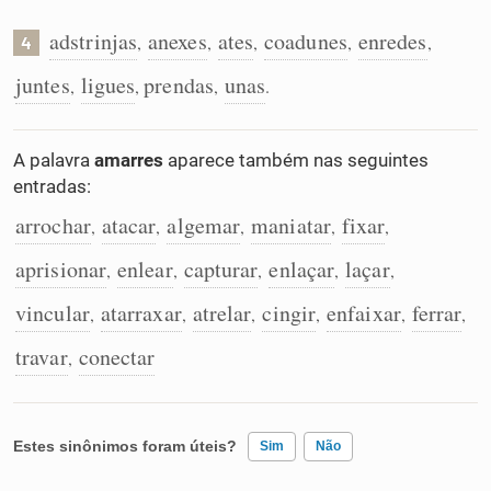
adstrinjas
anexes
ates
coadunes
enredes
,
,
,
,
,
4
juntes
ligues
prendas
unas
,
,
,
.
A palavra
amarres
aparece também nas seguintes
entradas:
arrochar
atacar
algemar
maniatar
fixar
,
,
,
,
,
aprisionar
enlear
capturar
enlaçar
laçar
,
,
,
,
,
vincular
atarraxar
atrelar
cingir
enfaixar
ferrar
,
,
,
,
,
,
travar
conectar
,
Estes sinônimos foram úteis?
Sim
Não