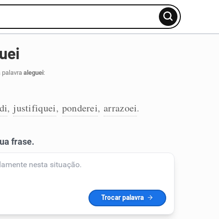
uei
a palavra
aleguei
:
di
justifiquei
ponderei
arrazoei
,
,
,
.