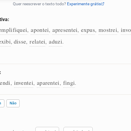
tiva:
emplifiquei
apontei
apresentei
expus
mostrei
inv
,
,
,
,
,
exibi
disse
relatei
aduzi
,
,
,
.
:
tendi
inventei
aparentei
fingi
,
,
,
.
m
Não