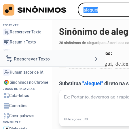
ESCREVER
Sinônimo de aleg
Reescrever Texto
Resumir Texto
28 sinônimos de aleguei
para 3 sentidos d
Corrigir Texto
Apresentar argumentos:
Reescrever Texto
Detector de IA
argumentei
argui
defen
,
,
1
Humanizador de IA
Resumir Texto
Sinônimos no Chrome
JOGOS DE PALAVRAS
Corrigir Texto
Cata-letras
Conexões
Detector de IA
Caça-palavras
CONSULTAR
Humanizador de IA
Dicionário