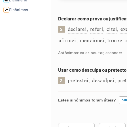
Sinônimos
Declarar como prova ou justifica
Cata-letras
declarei
referi
citei
ex
,
,
,
2
afirmei
mencionei
trouxe
,
,
,
Conexões
Antônimos: calar, ocultar, esconder
Caça-palavras
Usar como desculpa ou pretexto
pretextei
desculpei
pre
,
,
3
Dicionário
Estes sinônimos foram úteis?
Si
Sinônimos
Existem sinônimos incorretos