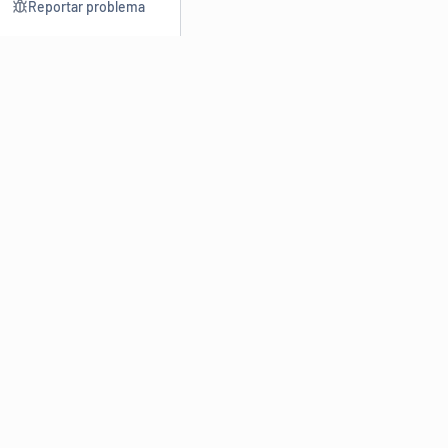
Reportar problema
Consultar
Escrev
Dicionário
Reescre
Sinônimos
Parafra
Conjugação
Corrigir
Antônimos
Resumir
O
Dicionário Online de Sinônimos
é parte do
Dicio.com.br
e
conta com mais de 30 mil sinônimos de palavras e de expressões
em português do Brasil.