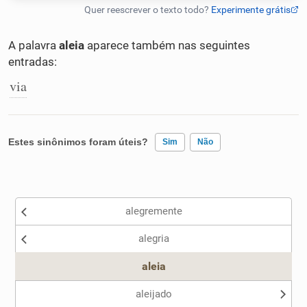
Humanizador de IA
A palavra
aleia
aparece também nas seguintes
entradas:
via
Cata-letras
Conexões
Estes sinônimos foram úteis?
Sim
Não
Caça-palavras
Existem sinônimos incorretos
alegremente
Nenhum dos sinônimos apresentados me ajudou
alegria
Outro
Dicionário
aleia
Sinônimos
aleijado