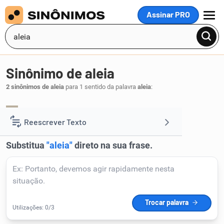
Assinar PRO
MENU
Sinônimo de aleia
2 sinônimos de aleia
para 1 sentido da palavra
aleia
:
alameda
avenida
,
.
1
Reescrever Texto
Resumir Texto
Corrigir Texto
Detector de IA