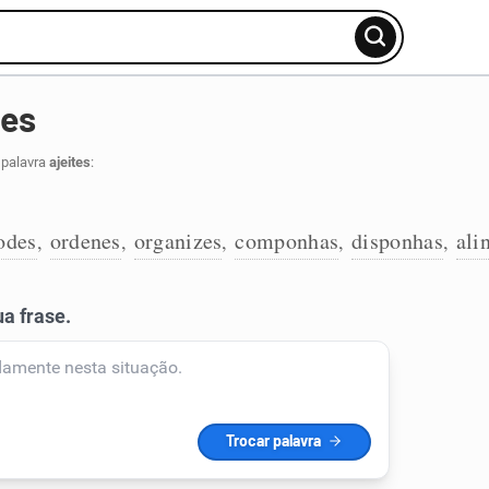
tes
 palavra
ajeites
:
odes
ordenes
organizes
componhas
disponhas
ali
,
,
,
,
,