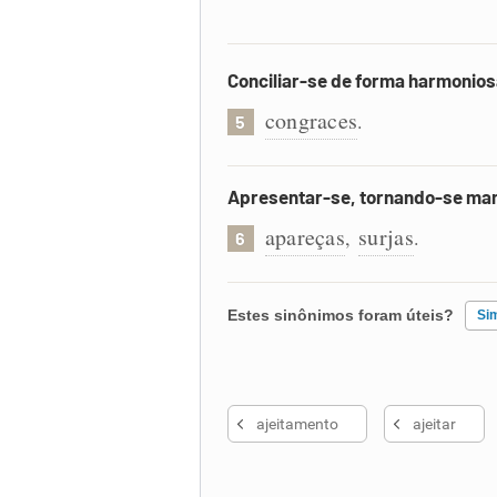
Conciliar-se de forma harmonios
congraces
.
5
Apresentar-se, tornando-se man
apareças
surjas
,
.
6
Estes sinônimos foram úteis?
Si
Existem sinônimos incorretos
ajeitamento
ajeitar
Nenhum dos sinônimos apresent
Outro