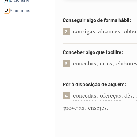
Sinônimos
Conseguir algo de forma hábil:
Cata-letras
consigas
alcances
obte
,
,
2
Conexões
Conceber algo que facilite:
concebas
cries
elabore
,
,
Caça-palavras
3
Pôr à disposição de alguém:
concedas
ofereças
dês
,
,
,
4
Dicionário
provejas
ensejes
,
.
Sinônimos