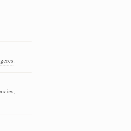
geres
.
encies
,