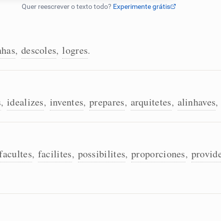
nhas
descoles
logres
,
,
.
s
idealizes
inventes
prepares
arquitetes
alinhaves
,
,
,
,
,
,
facultes
facilites
possibilites
proporciones
provid
,
,
,
,