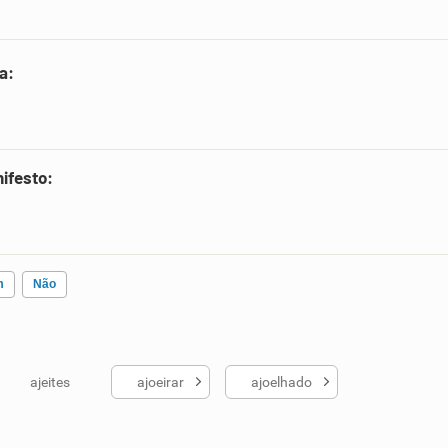
a:
ifesto:
m
Não
ajeites
ajoeirar
ajoelhado
ados me ajudou