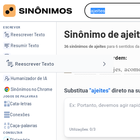
ESCREVER
Sinônimo de ajei
Reescrever Texto
Resumir Texto
36 sinônimos de ajeites
para 6 sentidos da
Corrigir Texto
Arrumar, pondo em ordem:
Reescrever Texto
Detector de IA
arrumes
arranjes
acom
,
,
1
Humanizador de IA
Resumir Texto
Sinônimos no Chrome
JOGOS DE PALAVRAS
Corrigir Texto
Cata-letras
Conexões
Detector de IA
Caça-palavras
CONSULTAR
Humanizador de IA
Dicionário