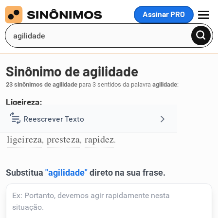
Assinar PRO
MENU
Sinônimo de agilidade
23 sinônimos de agilidade
para 3 sentidos da palavra
agilidade
:
Ligeireza:
lepidez
celeridade
velocidade
leveza
Reescrever Texto
,
,
,
,
1
ligeireza
presteza
rapidez
,
,
.
Resumir Texto
Corrigir Texto
Detector de IA