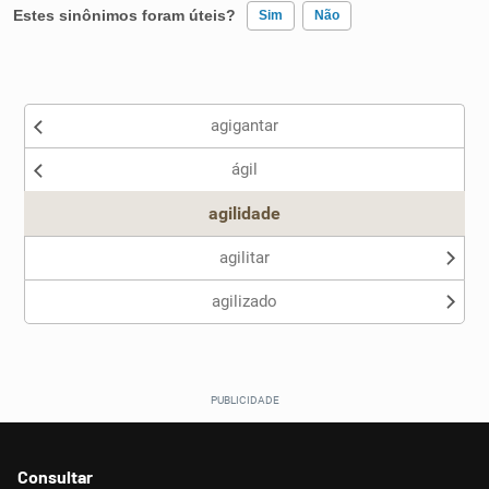
Estes sinônimos foram úteis?
Sim
Não
Existem sinônimos incorretos
agigantar
Nenhum dos sinônimos apresentados me ajudou
ágil
Outro
agilidade
agilitar
agilizado
Consultar