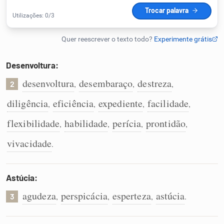
Humanizador de IA
Desenvoltura:
Cata-letras
desenvoltura
desembaraço
destreza
,
,
,
2
Conexões
diligência
eficiência
expediente
facilidade
,
,
,
,
flexibilidade
habilidade
perícia
prontidão
,
,
,
,
Caça-palavras
vivacidade
.
Astúcia:
Dicionário
agudeza
perspicácia
esperteza
astúcia
,
,
,
.
3
Sinônimos