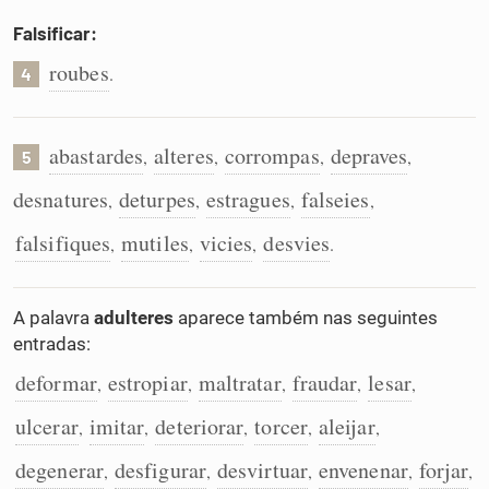
Falsificar:
roubes
.
4
abastardes
alteres
corrompas
depraves
,
,
,
,
5
desnatures
deturpes
estragues
falseies
,
,
,
,
falsifiques
mutiles
vicies
desvies
,
,
,
.
A palavra
adulteres
aparece também nas seguintes
entradas:
deformar
estropiar
maltratar
fraudar
lesar
,
,
,
,
,
ulcerar
imitar
deteriorar
torcer
aleijar
,
,
,
,
,
degenerar
desfigurar
desvirtuar
envenenar
forjar
,
,
,
,
,