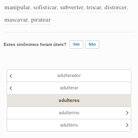
manipular
sofisticar
subverter
trocar
distorcer
,
,
,
,
,
mascavar
piratear
,
Estes sinônimos foram úteis?
Sim
Não
Existem sinônimos incorretos
adulterador
Nenhum dos sinônimos apresentados me ajudou
adulterar
Outro
adulteres
adulterino
adultério