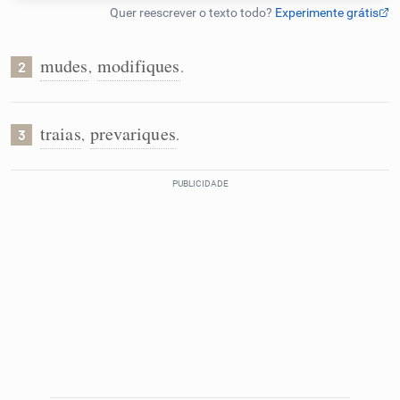
Humanizador de IA
mudes
modifiques
,
.
2
Cata-letras
traias
prevariques
,
.
3
Conexões
Caça-palavras
Dicionário
Sinônimos