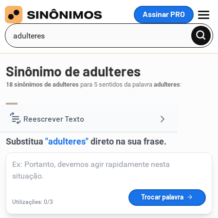
Assinar PRO
MENU
Sinônimo de adulteres
18 sinônimos de adulteres
para 5 sentidos da palavra
adulteres
:
contrafaças
.
1
Reescrever Texto
Resumir Texto
Corrigir Texto
Detector de IA