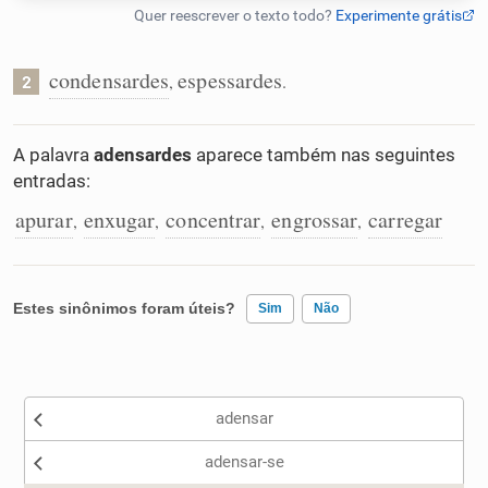
Humanizador de IA
condensardes
espessardes
,
.
2
Cata-letras
A palavra
adensardes
aparece também nas seguintes
entradas:
Conexões
apurar
enxugar
concentrar
engrossar
carregar
,
,
,
,
Caça-palavras
Estes sinônimos foram úteis?
Sim
Não
Existem sinônimos incorretos
Dicionário
adensar
Nenhum dos sinônimos apresentados me ajudou
Sinônimos
adensar-se
Outro