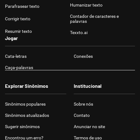
Humanizar texto
Parafrasear texto
Contador de caracteres e
Corrigir texto
palavras
Resumir texto
Texxto.ai
Jogar
Cata-letras
Conexões
Caça-palavras
Explorar Sinônimos
Institucional
Sinônimos populares
Sobre nós
Sinônimos atualizados
Contato
Sugerir sinônimos
Anunciar no site
Encontrou um erro?
Termos de uso