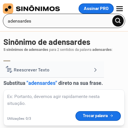
Assinar PRO
MENU
Sinônimo de adensardes
5 sinônimos de adensardes
para 2 sentidos da palavra
adensardes
:
impregnardes
saturardes
encherdes
,
,
.
1
Reescrever Texto
Resumir Texto
Corrigir Texto
Detector de IA