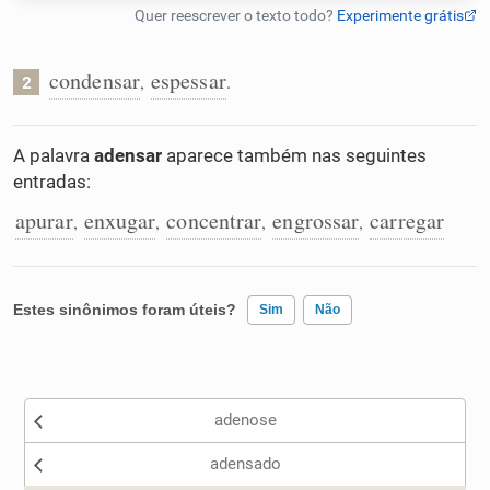
Humanizador de IA
condensar
espessar
,
.
2
Cata-letras
A palavra
adensar
aparece também nas seguintes
entradas:
Conexões
apurar
enxugar
concentrar
engrossar
carregar
,
,
,
,
Caça-palavras
Estes sinônimos foram úteis?
Sim
Não
Existem sinônimos incorretos
Dicionário
adenose
Nenhum dos sinônimos apresentados me ajudou
Sinônimos
adensado
Outro