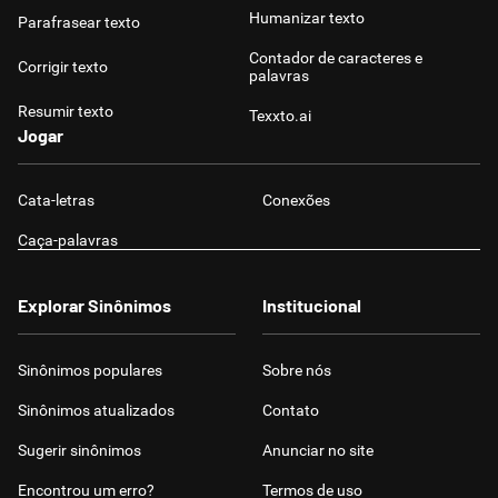
Humanizar texto
Parafrasear texto
Contador de caracteres e
Corrigir texto
palavras
Resumir texto
Texxto.ai
Jogar
Cata-letras
Conexões
Caça-palavras
Explorar Sinônimos
Institucional
Sinônimos populares
Sobre nós
Sinônimos atualizados
Contato
Sugerir sinônimos
Anunciar no site
Encontrou um erro?
Termos de uso