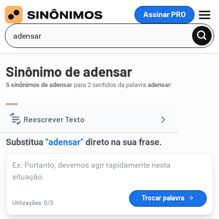
Assinar PRO
MENU
Sinônimo de adensar
5 sinônimos de adensar
para 2 sentidos da palavra
adensar
:
impregnar
saturar
encher
,
,
.
1
Reescrever Texto
Resumir Texto
Corrigir Texto
Detector de IA