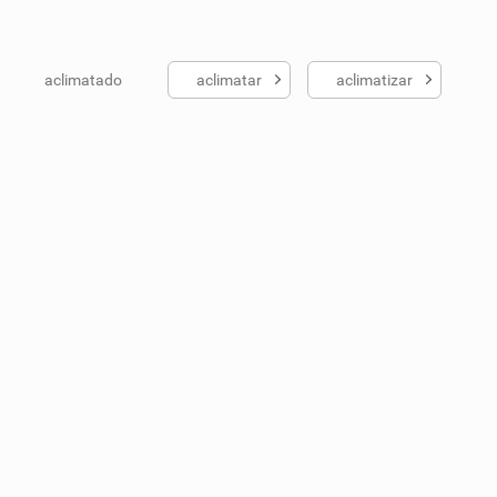
aclimatado
aclimatar
aclimatizar
ados me ajudou