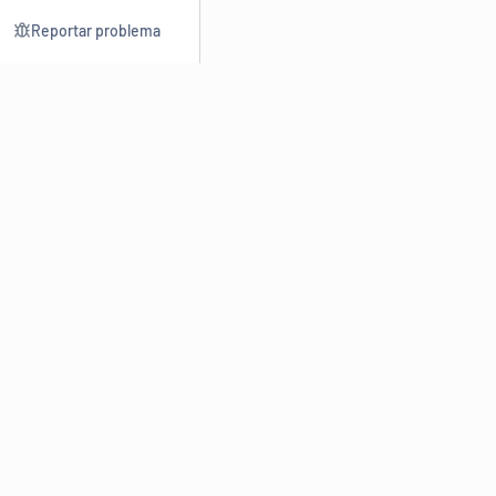
Reportar problema
Consultar
Escrev
Dicionário
Reescre
Sinônimos
Parafra
Conjugação
Corrigir
Antônimos
Resumir
O
Dicionário Online de Sinônimos
é parte do
Dicio.com.br
e
conta com mais de 30 mil sinônimos de palavras e de expressões