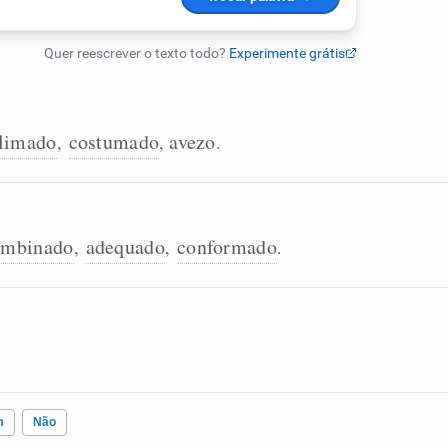
limado
costumado
avezo
,
,
.
ombinado
adequado
conformado
,
,
.
m
Não