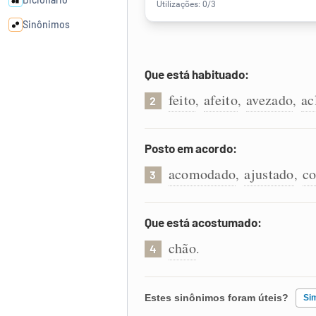
Sinônimos
Cata-letras
Que está habituado:
feito
afeito
avezado
ac
,
,
,
2
Conexões
Caça-palavras
Posto em acordo:
acomodado
ajustado
c
,
,
3
Que está acostumado:
Dicionário
chão
.
4
Sinônimos
Estes sinônimos foram úteis?
Si