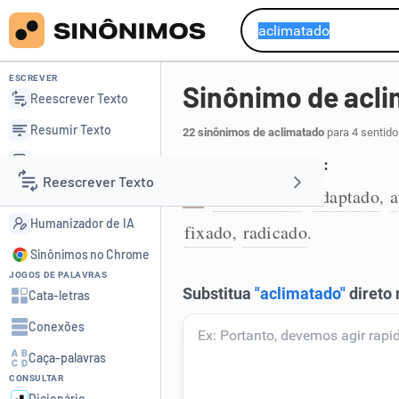
ESCREVER
Sinônimo de acl
Reescrever Texto
Resumir Texto
22 sinônimos de aclimatado
para 4 sentido
Corrigir Texto
Que já está habituado:
Reescrever Texto
Detector de IA
acostumado
adaptado
a
,
,
1
Humanizador de IA
fixado
radicado
,
.
Resumir Texto
Sinônimos no Chrome
JOGOS DE PALAVRAS
Corrigir Texto
Cata-letras
Conexões
Detector de IA
Caça-palavras
CONSULTAR
Humanizador de IA
Dicionário