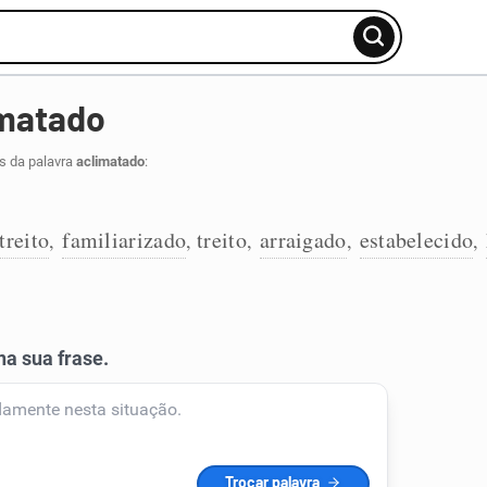
imatado
s da palavra
aclimatado
:
treito
familiarizado
treito
arraigado
estabelecido
,
,
,
,
,