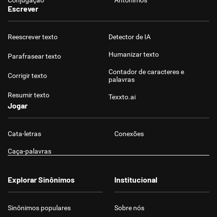
Conjugação
Antônimos
Escrever
Reescrever texto
Detector de IA
Humanizar texto
Parafrasear texto
Contador de caracteres e
Corrigir texto
palavras
Resumir texto
Texxto.ai
Jogar
Cata-letras
Conexões
Caça-palavras
Explorar Sinônimos
Institucional
Sinônimos populares
Sobre nós