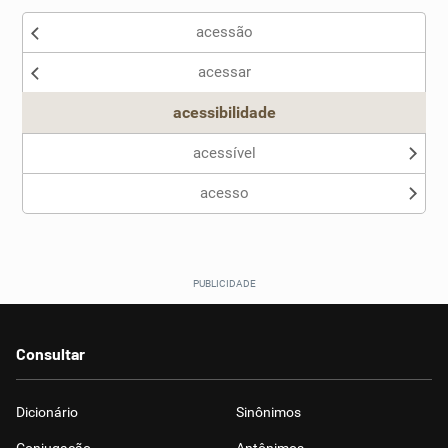
acessão
Nenhum dos sinônimos apresentados me ajudou
acessar
Outro
acessibilidade
acessível
acesso
Consultar
Dicionário
Sinônimos