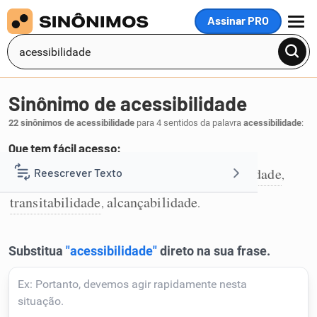
Assinar PRO
MENU
Sinônimo de acessibilidade
22 sinônimos de acessibilidade
para 4 sentidos da palavra
acessibilidade
:
Que tem fácil acesso:
acesso
alcance
entrada
comunicabilidade
Reescrever Texto
,
,
,
,
1
transitabilidade
alcançabilidade
,
.
Resumir Texto
Corrigir Texto
Detector de IA