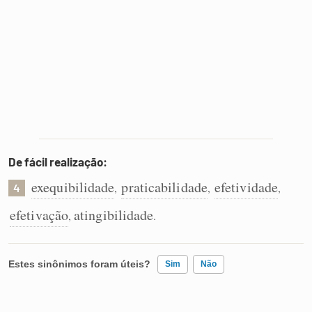
De fácil realização:
exequibilidade
praticabilidade
efetividade
,
,
,
4
efetivação
atingibilidade
,
.
Estes sinônimos foram úteis?
Sim
Não
Existem sinônimos incorretos