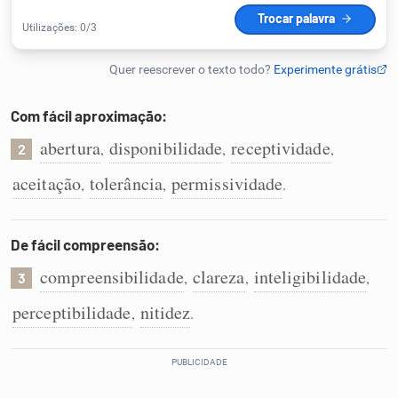
Humanizador de IA
Com fácil aproximação:
Cata-letras
abertura
disponibilidade
receptividade
,
,
,
2
Conexões
aceitação
tolerância
permissividade
,
,
.
Caça-palavras
De fácil compreensão:
compreensibilidade
clareza
inteligibilidade
,
,
,
3
perceptibilidade
nitidez
,
.
Dicionário
Sinônimos