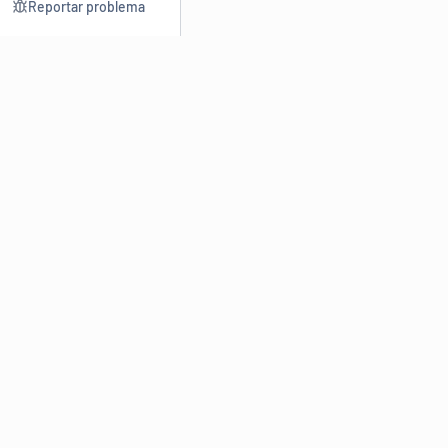
Reportar problema
Consultar
Escrev
Dicionário
Reescre
Sinônimos
Parafra
Conjugação
Corrigir
Antônimos
Resumir
O
Dicionário Online de Sinônimos
é parte do
Dicio.com.br
e
conta com mais de 30 mil sinônimos de palavras e de expressões
em português do Brasil.