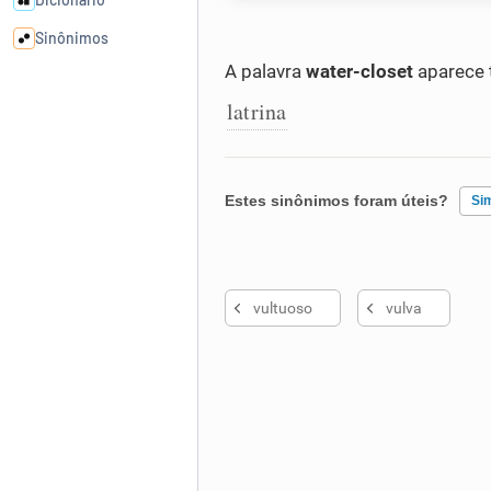
Sinônimos
A palavra
water-closet
aparece 
Cata-letras
latrina
Conexões
Estes sinônimos foram úteis?
Si
Caça-palavras
Existem sinônimos incorretos
vultuoso
vulva
Nenhum dos sinônimos apresent
Dicionário
Outro
Sinônimos