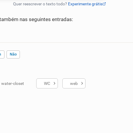
também nas seguintes entradas:
m
Não
water-closet
WC
web
ados me ajudou