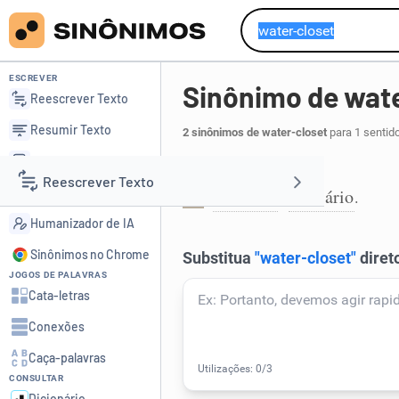
ESCREVER
Sinônimo de wate
Reescrever Texto
Resumir Texto
2 sinônimos de water-closet
para 1 sentid
Corrigir Texto
Toalete:
Reescrever Texto
Detector de IA
banheiro
sanitário
,
.
1
Humanizador de IA
Resumir Texto
Sinônimos no Chrome
JOGOS DE PALAVRAS
Corrigir Texto
Cata-letras
Conexões
Detector de IA
Caça-palavras
CONSULTAR
Humanizador de IA
Dicionário