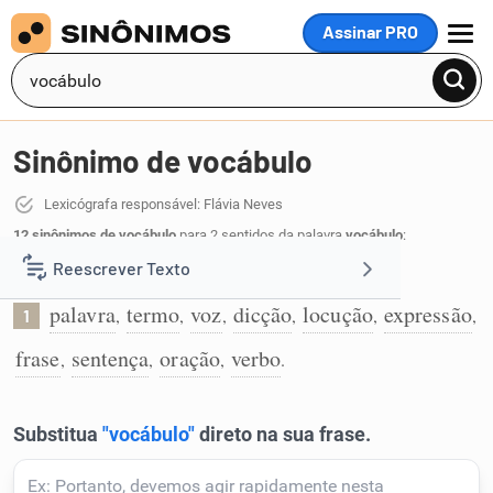
Assinar PRO
MENU
Sinônimo de vocábulo
Lexicógrafa responsável: Flávia Neves
12 sinônimos de vocábulo
para 2 sentidos da palavra
vocábulo
:
Reescrever Texto
Palavra de uma língua:
palavra
termo
voz
dicção
locução
expressão
,
,
,
,
,
,
1
Resumir Texto
frase
sentença
oração
verbo
,
,
,
.
Corrigir Texto
Detector de IA