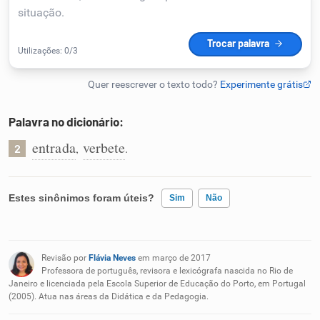
Humanizador de IA
Cata-letras
Palavra no dicionário:
Conexões
entrada
verbete
,
.
2
Caça-palavras
Estes sinônimos foram úteis?
Sim
Não
Existem sinônimos incorretos
Dicionário
Revisão por
Flávia Neves
em março de 2017
Nenhum dos sinônimos apresentados me ajudou
Professora de português, revisora e lexicógrafa nascida no Rio de
Janeiro e licenciada pela Escola Superior de Educação do Porto, em Portugal
Sinônimos
(2005). Atua nas áreas da Didática e da Pedagogia.
Outro