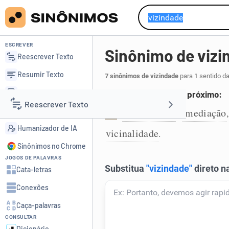
ESCREVER
Sinônimo de vizi
Reescrever Texto
Resumir Texto
7 sinônimos de vizindade
para 1 sentido d
Corrigir Texto
Condição do que está próximo:
Reescrever Texto
Detector de IA
proximidade
imediação
,
1
Humanizador de IA
vicinalidade
.
Resumir Texto
Sinônimos no Chrome
JOGOS DE PALAVRAS
Corrigir Texto
Cata-letras
Conexões
Detector de IA
Caça-palavras
CONSULTAR
Humanizador de IA
Dicionário