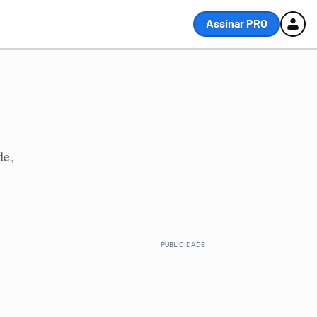
Assinar PRO
de
,