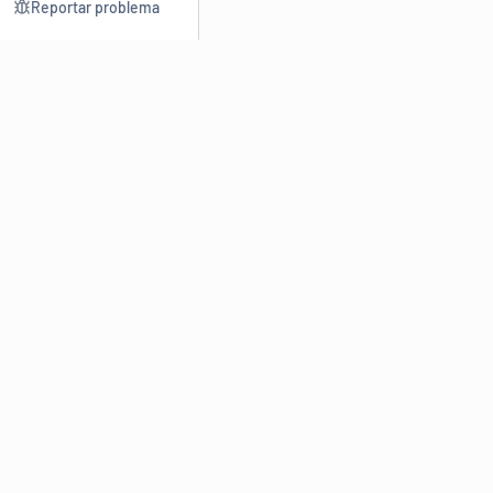
Reportar problema
Consultar
Escrev
Dicionário
Reescre
Sinônimos
Parafra
Conjugação
Corrigir
Antônimos
Resumir
O
Dicionário Online de Sinônimos
é parte do
Dicio.com.br
e
conta com mais de 30 mil sinônimos de palavras e de expressões
em português do Brasil.