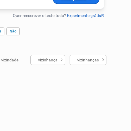
m
Não
vizindade
vizinhança
vizinhanças
ados me ajudou