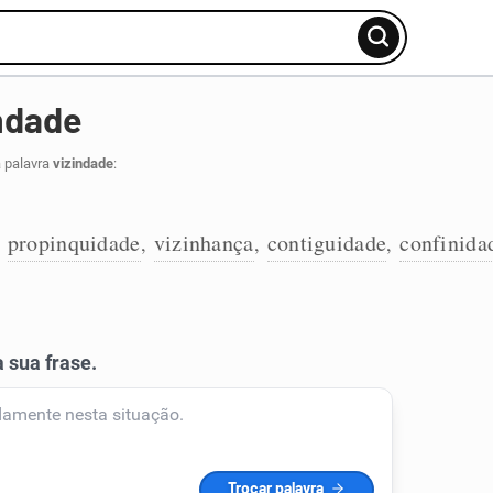
ndade
a palavra
vizindade
:
propinquidade
vizinhança
contiguidade
confinida
,
,
,
,