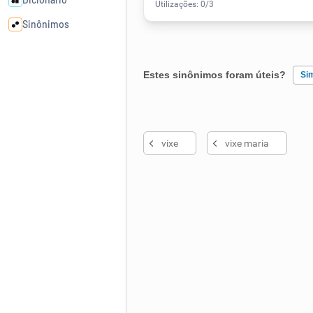
Sinônimos
Cata-letras
Estes sinônimos foram úteis?
Si
Conexões
Existem sinônimos incorretos
vixe
vixe maria
Caça-palavras
Nenhum dos sinônimos apresent
Outro
Dicionário
Sinônimos