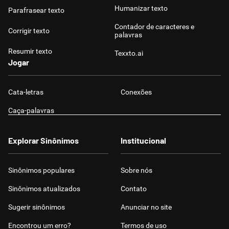
Humanizar texto
Parafrasear texto
Contador de caracteres e
Corrigir texto
palavras
Resumir texto
Texxto.ai
Jogar
Cata-letras
Conexões
Caça-palavras
Explorar Sinônimos
Institucional
Sinônimos populares
Sobre nós
Sinônimos atualizados
Contato
Sugerir sinônimos
Anunciar no site
Encontrou um erro?
Termos de uso