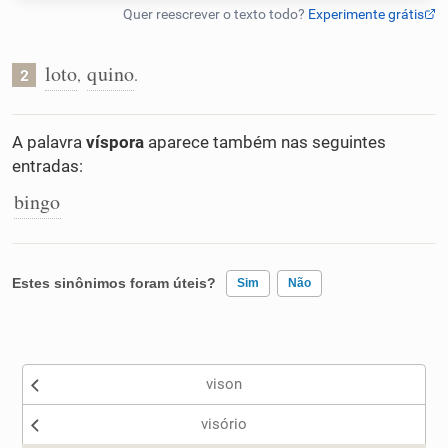
Humanizador de IA
loto
quino
,
.
2
Cata-letras
A palavra
víspora
aparece também nas seguintes
entradas:
Conexões
bingo
Caça-palavras
Estes sinônimos foram úteis?
Sim
Não
Existem sinônimos incorretos
Dicionário
vison
Nenhum dos sinônimos apresentados me ajudou
Sinônimos
visório
Outro