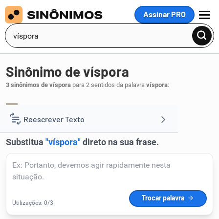
Assinar PRO
MENU
Sinônimo de víspora
3 sinônimos de víspora
para 2 sentidos da palavra
víspora
:
tômbola
.
1
Reescrever Texto
Resumir Texto
Corrigir Texto
Detector de IA