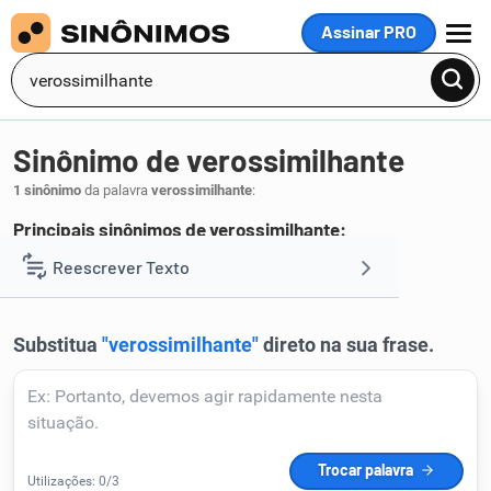
Assinar PRO
MENU
Sinônimo de verossimilhante
1 sinônimo
da palavra
verossimilhante
:
Principais sinônimos de verossimilhante:
verossímil
Reescrever Texto
.
1
Resumir Texto
Corrigir Texto
Detector de IA