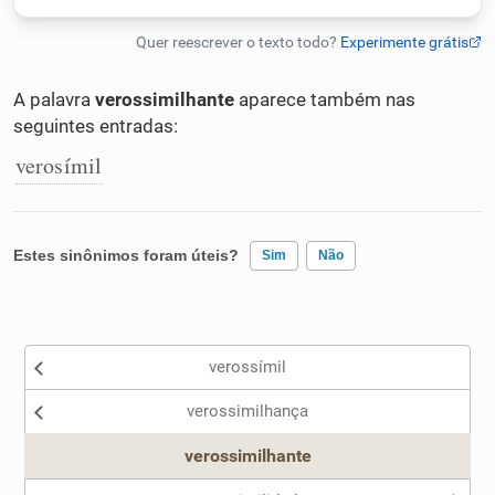
Humanizador de IA
A palavra
verossimilhante
aparece também nas
seguintes entradas:
Cata-letras
verosímil
Conexões
Estes sinônimos foram úteis?
Sim
Não
Caça-palavras
Existem sinônimos incorretos
verossímil
Nenhum dos sinônimos apresentados me ajudou
Dicionário
verossimilhança
Outro
verossimilhante
Sinônimos