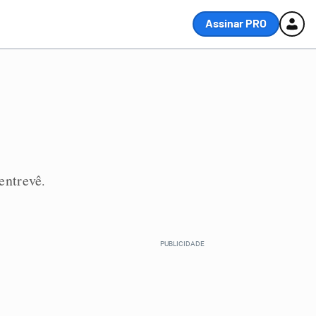
Assinar PRO
entrevê
.