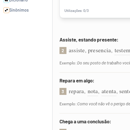
Sinônimos
Cata-letras
Assiste, estando presente:
Conexões
assiste
presencia
teste
,
,
2
Caça-palavras
Exemplo:
Do seu posto de trabalho voc
Repara em algo:
repara
nota
atenta
sent
,
,
,
3
Dicionário
Exemplo:
Como você não vê o perigo de
Sinônimos
Chega a uma conclusão: