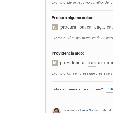
Exemplo:
Ele se vê como o melhor de t
Procura alguma coisa:
procura
busca
caça
ca
,
,
,
15
Exemplo:
Vê se as chaves estão no carro
Providencia algo:
providencia
traz
arrum
,
,
16
Exemplo:
Uma empresa que preste serviç
Estes sinônimos foram úteis?
Si
Existem sinônimos incorretos
Revisão por
Flávia Neves
em abril de