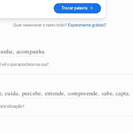
munha
acompanha
,
.
ê vê o que acontece na rua?
e
cuida
percebe
entende
compreende
sabe
capta
,
,
,
,
,
,
.
sta situação?