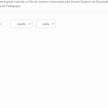
ados me ajudou
lexicógrafa nascida no Rio de Janeiro e licenciada pela Escola Superior de Educaçã
 e da Pedagogia.
ê
veado
veda