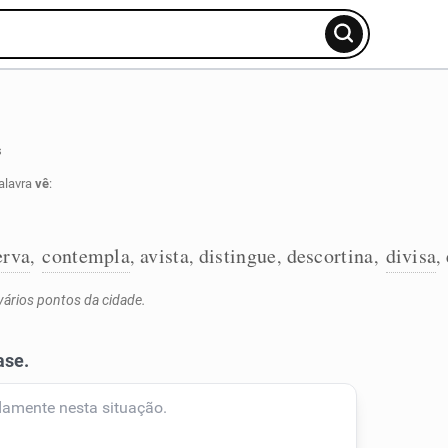
s
alavra
vê
:
erva
contempla
avista
distingue
descortina
divisa
,
,
,
,
,
,
vários pontos da cidade.