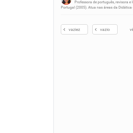
Nenhum dos sinônimos apresent
Professora de português, revisora e 
Portugal (2005). Atua nas áreas da Didática
Outro
vaziez
vazio
v