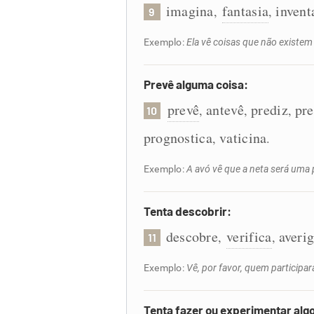
imagina
fantasia
invent
,
,
9
Exemplo:
Ela vê coisas que não existem
Prevê alguma coisa:
prevê
antevê
prediz
pre
,
,
,
10
prognostica
vaticina
,
.
Exemplo:
A avó vê que a neta será uma p
Tenta descobrir:
descobre
verifica
averi
,
,
11
Exemplo:
Vê, por favor, quem participar
Tenta fazer ou experimentar alg