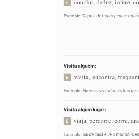
conclui
deduz
infere
co
,
,
,
4
Exemplo:
Depois de muito pensar muito 
Visita alguém:
visita
encontra
frequen
,
,
5
Exemplo:
Ele vê a avó todos os fins de
Visita algum lugar:
viaja
percorre
corre
an
,
,
,
6
Exemplo:
Sai de casa e vê o mundo. Depo