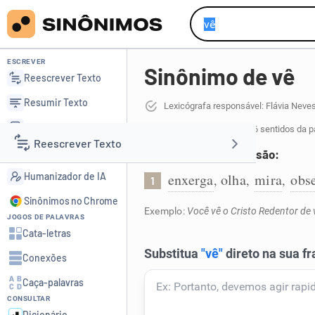
ESCREVER
Sinônimo de vê
Reescrever Texto
Resumir Texto
Lexicógrafa responsável: Flávia Neve
Corrigir Texto
112 sinônimos de vê
para 16 sentidos da p
Reescrever Texto
Detector de IA
Enxerga através da visão:
Humanizador de IA
enxerga
olha
mira
obs
,
,
,
1
Resumir Texto
Sinônimos no Chrome
Exemplo:
Você vê o Cristo Redentor de 
JOGOS DE PALAVRAS
Corrigir Texto
Cata-letras
Conexões
Detector de IA
Caça-palavras
CONSULTAR
Humanizador de IA
Dicionário