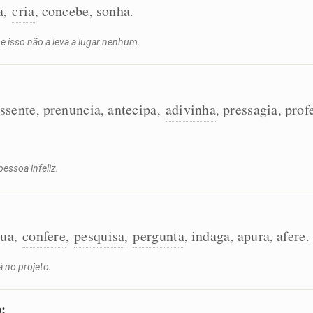
a
cria
concebe
sonha
,
,
,
.
 e isso não a leva a lugar nenhum.
ssente
prenuncia
antecipa
adivinha
pressagia
prof
,
,
,
,
,
essoa infeliz.
gua
confere
pesquisa
pergunta
indaga
apura
afere
,
,
,
,
,
,
.
á no projeto.
o: