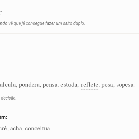
a
.
ando vê que já consegue fazer um salto duplo.
alcula
pondera
pensa
estuda
reflete
pesa
sopesa
,
,
,
,
,
,
.
 decisão.
uém:
crê
acha
conceitua
,
,
.