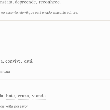
nstata
depreende
reconhece
,
,
.
no assunto, ele vê que está errado, mas não admite.
ta
convive
está
,
,
.
 semana.
da
bate
cruza
vianda
,
,
,
.
is volta, por favor.