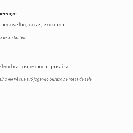
serviço:
aconselha
ouve
examina
,
,
,
.
ro de instantes.
elembra
rememora
precisa
,
,
.
lho ele vê sua avó jogando buraco na mesa da sala.