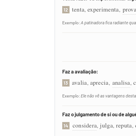
tenta
experimenta
prov
,
,
12
Exemplo:
A patinadora fica radiante qu
Faz a avaliação:
avalia
aprecia
analisa
c
,
,
,
13
Exemplo:
Ele não vê as vantagens desta
Faz o julgamento de si ou de alg
considera
julga
reputa
,
,
,
14