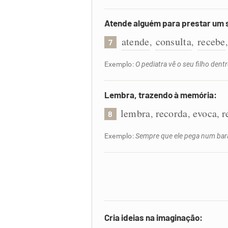
Atende alguém para prestar um 
atende
consulta
recebe
,
,
7
Exemplo:
O pediatra vê o seu filho dent
Lembra, trazendo à memória:
lembra
recorda
evoca
r
,
,
,
8
Exemplo:
Sempre que ele pega num bara
Cria ideias na imaginação: