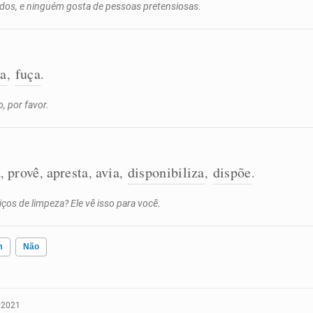
odos, e ninguém gosta de pessoas pretensiosas.
ta
fuça
,
.
, por favor.
a
provê
apresta
avia
disponibiliza
dispõe
,
,
,
,
,
.
os de limpeza? Ele vê isso para você.
m
Não
 2021