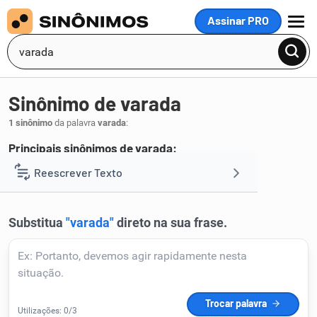
Assinar PRO
MENU
Sinônimo de varada
1 sinônimo
da palavra
varada
:
Principais sinônimos de varada:
vergastada
Reescrever Texto
.
1
Resumir Texto
Corrigir Texto
Detector de IA