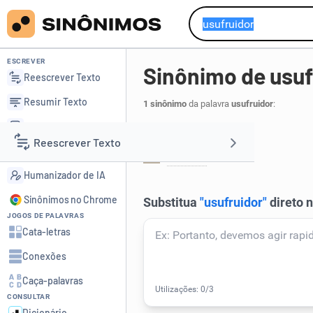
ESCREVER
Sinônimo de usuf
Reescrever Texto
Resumir Texto
1 sinônimo
da palavra
usufruidor
:
Corrigir Texto
Em informática:
Reescrever Texto
Detector de IA
cliente
.
1
Humanizador de IA
Resumir Texto
Sinônimos no Chrome
JOGOS DE PALAVRAS
Corrigir Texto
Cata-letras
Conexões
Detector de IA
Caça-palavras
CONSULTAR
Humanizador de IA
Dicionário