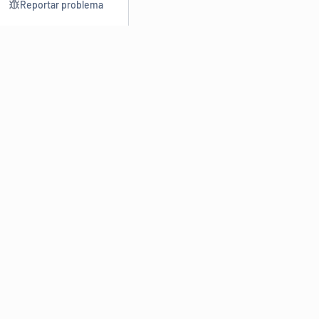
Reportar problema
Consultar
Escrev
Dicionário
Reescre
Sinônimos
Parafra
Conjugação
Corrigir
Antônimos
Resumir
O
Dicionário Online de Sinônimos
é parte do
Dicio.com.br
e
conta com mais de 30 mil sinônimos de palavras e de expressões
em português do Brasil.