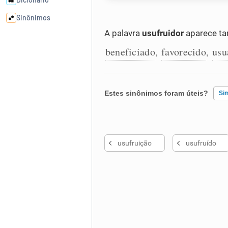
Sinônimos
A palavra
usufruidor
aparece ta
Cata-letras
beneficiado
favorecido
usu
,
,
Conexões
Estes sinônimos foram úteis?
Si
Caça-palavras
Existem sinônimos incorretos
usufruição
usufruído
Nenhum dos sinônimos apresent
Dicionário
Outro
Sinônimos