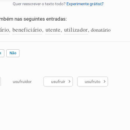
mbém nas seguintes entradas:
ário
beneficiário
utente
utilizador
,
,
,
, donatário
m
Não
usufruidor
usufruir
usufruto
ados me ajudou