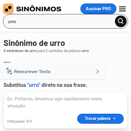
Assinar PRO
MENU
Sinônimo de urro
5 sinônimos de urro
para 2 sentidos da palavra
urro
:
berro
grito
brado
,
,
.
1
Reescrever Texto
Resumir Texto
Corrigir Texto
Detector de IA