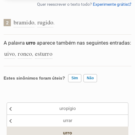
Humanizador de IA
bramido
rugido
,
.
2
Cata-letras
A palavra
urro
aparece também nas seguintes entradas:
uivo
ronco
esturro
,
,
Conexões
Caça-palavras
Estes sinônimos foram úteis?
Sim
Não
Existem sinônimos incorretos
Dicionário
uropígio
Nenhum dos sinônimos apresentados me ajudou
urrar
Outro
Sinônimos
urro