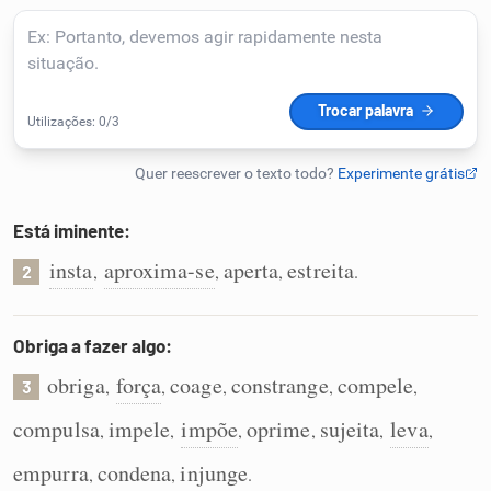
Humanizador de IA
Cata-letras
Conexões
Está iminente:
insta
aproxima-se
aperta
estreita
,
,
,
.
Caça-palavras
2
Obriga a fazer algo:
obriga
força
coage
constrange
compele
,
,
,
,
,
3
Dicionário
compulsa
impele
impõe
oprime
sujeita
leva
,
,
,
,
,
,
Sinônimos
empurra
condena
injunge
,
,
.