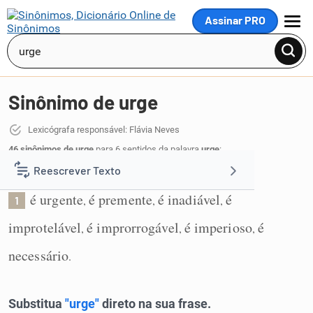
Assinar PRO
MENU
Sinônimo de urge
Lexicógrafa responsável: Flávia Neves
46 sinônimos de urge
para 6 sentidos da palavra
urge
:
Reescrever Texto
É urgente e inadiável:
é urgente
é premente
é inadiável
é
,
,
,
1
Resumir Texto
improtelável
é improrrogável
é imperioso
é
,
,
,
Corrigir Texto
necessário
.
Detector de IA