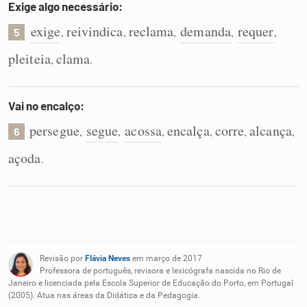
Exige algo necessário:
exige
reivindica
reclama
demanda
requer
,
,
,
,
,
5
pleiteia
clama
,
.
Vai no encalço:
persegue
segue
acossa
encalça
corre
alcança
,
,
,
,
,
,
6
açoda
.
Revisão por
Flávia Neves
em março de 2017
Professora de português, revisora e lexicógrafa nascida no Rio de
Janeiro e licenciada pela Escola Superior de Educação do Porto, em Portugal
(2005). Atua nas áreas da Didática e da Pedagogia.