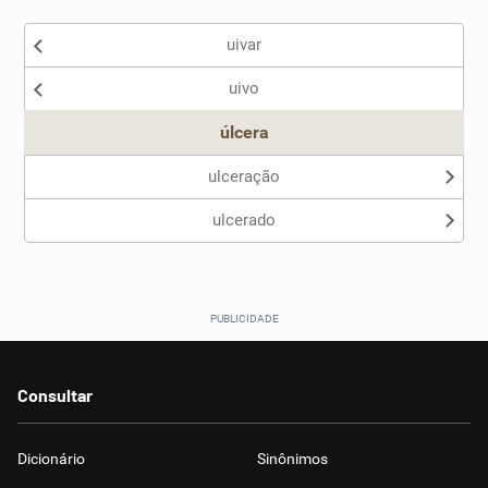
Existem sinônimos incorretos
uivar
Nenhum dos sinônimos apresentados me ajudou
uivo
Outro
úlcera
ulceração
ulcerado
Consultar
Dicionário
Sinônimos