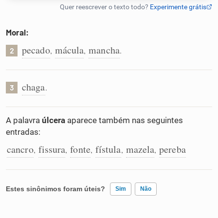
Humanizador de IA
Moral:
pecado
mácula
mancha
,
,
.
2
Cata-letras
chaga
.
3
Conexões
A palavra
úlcera
aparece também nas seguintes
Caça-palavras
entradas:
cancro
fissura
fonte
fístula
mazela
pereba
,
,
,
,
,
Dicionário
Estes sinônimos foram úteis?
Sim
Não
Sinônimos