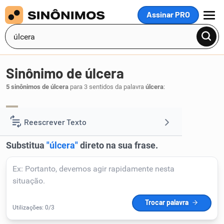
Assinar PRO
MENU
Sinônimo de úlcera
5 sinônimos de úlcera
para 3 sentidos da palavra
úlcera
:
ferida
.
1
Reescrever Texto
Resumir Texto
Corrigir Texto
Detector de IA