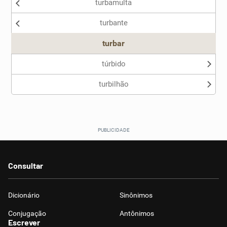
turbamulta
Nenhum dos sinônimos apresentados me ajudou
turbante
Outro
turbar
túrbido
turbilhão
Consultar
Dicionário
Sinônimos
Conjugação
Antônimos
Escrever