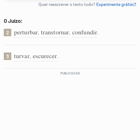
Humanizador de IA
O Juízo:
perturbar
transtornar
confundir
,
,
.
2
Cata-letras
turvar
escurecer
,
.
3
Conexões
Caça-palavras
Dicionário
Sinônimos