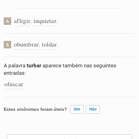
afligir
inquietar
,
.
4
obumbrar
toldar
,
.
5
A palavra
turbar
aparece também nas seguintes
entradas:
ofuscar
Estes sinônimos foram úteis?
Sim
Não
Existem sinônimos incorretos