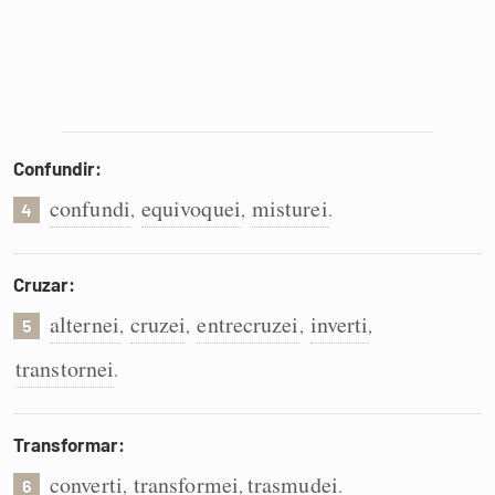
Confundir:
confundi
equivoquei
misturei
,
,
.
4
Cruzar:
alternei
cruzei
entrecruzei
inverti
,
,
,
,
5
transtornei
.
Transformar:
converti
transformei
trasmudei
,
,
.
6