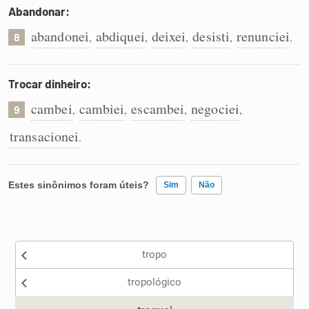
Abandonar:
abandonei
abdiquei
deixei
desisti
renunciei
,
,
,
,
.
8
Trocar dinheiro:
cambei
cambiei
escambei
negociei
,
,
,
,
9
transacionei
.
Estes sinônimos foram úteis?
Sim
Não
Existem sinônimos incorretos
tropo
Nenhum dos sinônimos apresentados me ajudou
tropológico
Outro