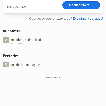
Humanizador de IA
Substituir:
Cata-letras
mudei
substituí
,
.
2
Conexões
Preferir:
Caça-palavras
preferi
antepus
,
.
3
Dicionário
Sinônimos