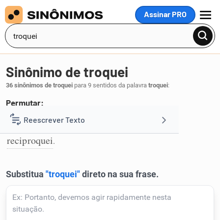
Assinar PRO
MENU
Sinônimo de troquei
36 sinônimos de troquei
para 9 sentidos da palavra
troquei
:
Permutar:
mutuei
permutei
comutei
barganhei
Reescrever Texto
,
,
,
,
1
reciproquei
.
Resumir Texto
Corrigir Texto
Detector de IA