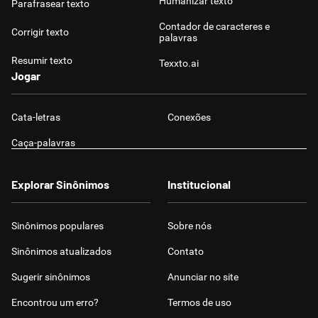
Humanizar texto
Parafrasear texto
Contador de caracteres e
Corrigir texto
palavras
Resumir texto
Texxto.ai
Jogar
Cata-letras
Conexões
Caça-palavras
Explorar Sinônimos
Institucional
Sinônimos populares
Sobre nós
Sinônimos atualizados
Contato
Sugerir sinônimos
Anunciar no site
Encontrou um erro?
Termos de uso