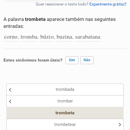
Humanizador de IA
A palavra
trombeta
aparece também nas seguintes
entradas:
corno
tromba
búzio
buzina
sarabatana
,
,
,
,
Cata-letras
Conexões
Estes sinônimos foram úteis?
Sim
Não
Caça-palavras
Existem sinônimos incorretos
trombada
Nenhum dos sinônimos apresentados me ajudou
trombar
Outro
Dicionário
trombeta
Sinônimos
trombetear