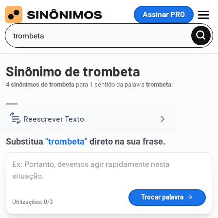
Assinar PRO
MENU
Sinônimo de trombeta
4 sinônimos de trombeta
para 1 sentido da palavra
trombeta
:
clarim
corneta
trompa
tuba
,
,
,
.
1
Reescrever Texto
Resumir Texto
Corrigir Texto
Detector de IA