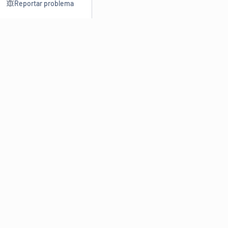
Reportar problema
Consultar
Escrev
Dicionário
Reescre
Sinônimos
Parafra
Conjugação
Corrigir
Antônimos
Resumir
O
Dicionário Online de Sinônimos
é parte do
Dicio.com.br
e
conta com mais de 30 mil sinônimos de palavras e de expressões
em português do Brasil.