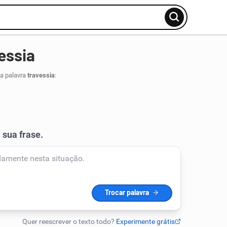
essia
da palavra
travessia
: