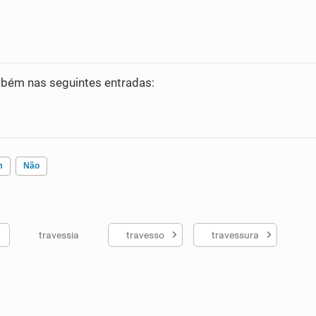
bém nas seguintes entradas:
m
Não
travessia
travesso
travessura
ados me ajudou