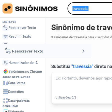
ESCREVER
Sinônimo de trav
Reescrever Texto
Resumir Texto
3 sinônimos de travessia
para 2 sentidos 
Corrigir Texto
passagem
.
1
Reescrever Texto
Detector de IA
Humanizador de IA
Resumir Texto
Sinônimos no Chrome
JOGOS DE PALAVRAS
Corrigir Texto
Cata-letras
Conexões
Detector de IA
Caça-palavras
CONSULTAR
Humanizador de IA
Dicionário