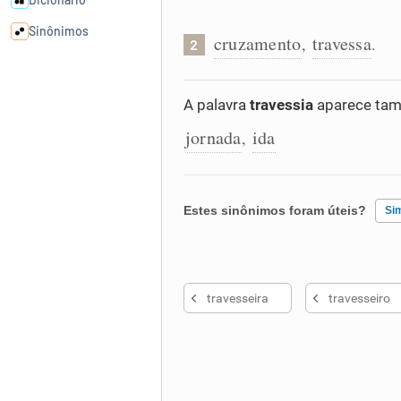
Sinônimos
cruzamento
travessa
,
.
2
Cata-letras
A palavra
travessia
aparece tam
jornada
ida
Conexões
,
Caça-palavras
Estes sinônimos foram úteis?
Si
Existem sinônimos incorretos
Dicionário
travesseira
travesseiro
Nenhum dos sinônimos apresent
Sinônimos
Outro