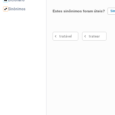
Sinônimos
Estes sinônimos foram úteis?
Si
Cata-letras
Existem sinônimos incorretos
tratável
tratear
Nenhum dos sinônimos apresent
Conexões
Outro
Caça-palavras
Dicionário
Sinônimos