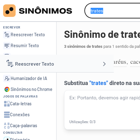
ESCREVER
Sinônimo de trat
Reescrever Texto
Resumir Texto
3 sinônimos de trates
para 1 sentido da pa
Corrigir Texto
cacarecos
cacaréus
cac
,
,
1
Reescrever Texto
Detector de IA
Humanizador de IA
Resumir Texto
Sinônimos no Chrome
JOGOS DE PALAVRAS
Corrigir Texto
Cata-letras
Conexões
Detector de IA
Caça-palavras
CONSULTAR
Humanizador de IA
Dicionário