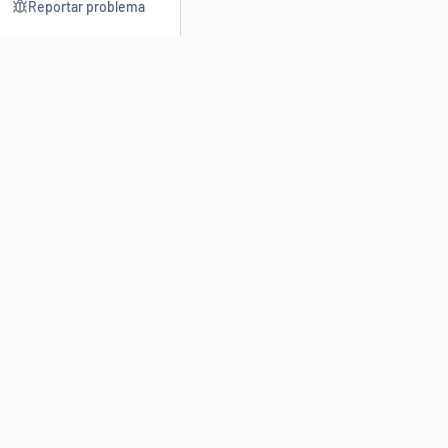
Reportar problema
Consultar
Escrev
Dicionário
Reescre
Sinônimos
Parafra
Conjugação
Corrigir
Antônimos
Resumir
O
Dicionário Online de Sinônimos
é parte do
Dicio.com.br
e
conta com mais de 30 mil sinônimos de palavras e de expressões
em português do Brasil.