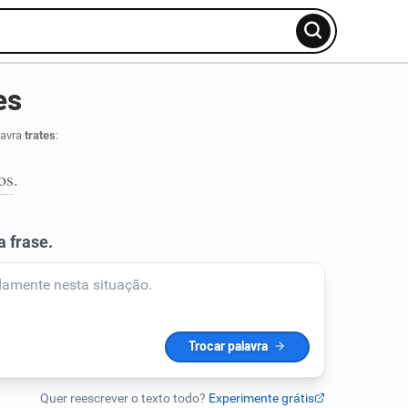
es
lavra
trates
:
os
.