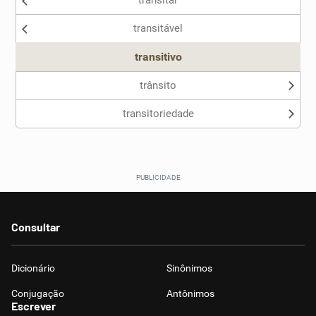
transitar
Nenhum dos sinônimos apresentados me ajudou
transitável
Outro
transitivo
trânsito
transitoriedade
Consultar
Dicionário
Sinônimos
Conjugação
Antônimos
Escrever