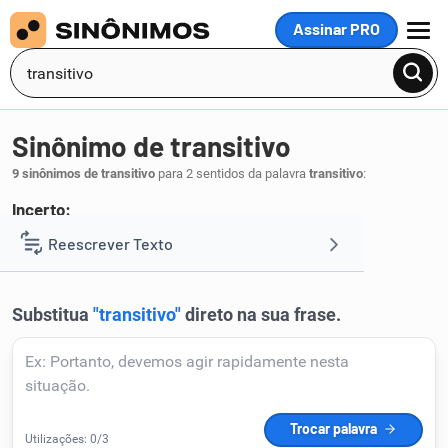
Assinar PRO
MENU
Sinônimo de transitivo
9 sinônimos de transitivo
para 2 sentidos da palavra
transitivo
:
Incerto:
contingente
Reescrever Texto
.
1
Resumir Texto
Corrigir Texto
Detector de IA