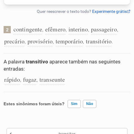
Humanizador de IA
contingente
efêmero
interino
passageiro
,
,
,
,
2
Cata-letras
precário
provisório
temporário
transitório
,
,
,
.
Conexões
A palavra
transitivo
aparece também nas seguintes
entradas:
Caça-palavras
rápido
fugaz
transeunte
,
,
Estes sinônimos foram úteis?
Sim
Não
Dicionário
Existem sinônimos incorretos
Sinônimos