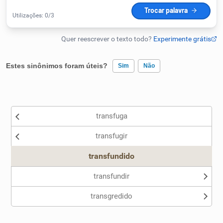
Humanizador de IA
Cata-letras
Estes sinônimos foram úteis?
Sim
Não
Conexões
Existem sinônimos incorretos
transfuga
Nenhum dos sinônimos apresentados me ajudou
Caça-palavras
transfugir
Outro
transfundido
transfundir
Dicionário
transgredido
Sinônimos