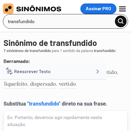
Assinar PRO
MENU
Sinônimo de transfundido
7 sinônimos de transfundido
para 1 sentido da palavra
transfundido
:
Derramado:
difundido
derramado
espalhado
derretido
Reescrever Texto
,
,
,
,
1
liquefeito
dispersado
vertido
,
,
.
Resumir Texto
Corrigir Texto
Detector de IA