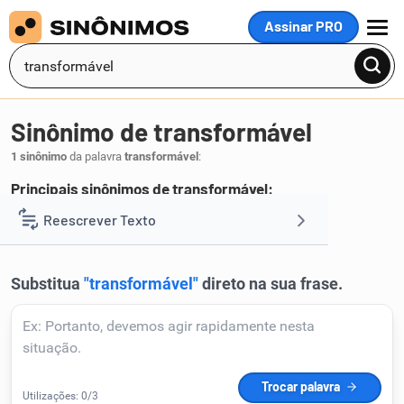
Assinar PRO
MENU
Sinônimo de transformável
1 sinônimo
da palavra
transformável
:
Principais sinônimos de transformável:
conversível
Reescrever Texto
.
1
Resumir Texto
Corrigir Texto
Detector de IA