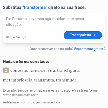
Humanizador de IA
Cata-letras
Conexões
Caça-palavras
Muda de forma ou estado:
converte
torna-se
vira
transfigura
,
,
,
,
2
metamorfoseia
transmuta
transmuda
,
,
.
Dicionário
Exemplo:
Sei que, ao ultrapassar esta situação, ela se transforma
numa pessoa mais forte.
Sinônimos
Antônimos: continua, permanece, fica