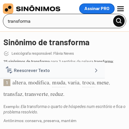
Assinar PRO
MENU
Sinônimo de transforma
Lexicógrafa responsável: Flávia Neves
25 sinônimos de transforma
para 3 sentidos da palavra
transforma
:
Reescrever Texto
Altera ou modifica:
altera
modifica
muda
varia
troca
mexe
,
,
,
,
,
,
1
Resumir Texto
transfaz
transverte
reduz
,
,
.
Corrigir Texto
Exemplo:
Ela transforma o quarto de hóspedes num escritório e fica o
problema resolvido.
Detector de IA
Antônimos: conserva, preserva, mantém