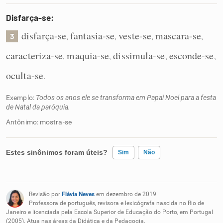
Disfarça-se:
disfarça-se
fantasia-se
veste-se
mascara-se
,
,
,
,
3
caracteriza-se
maquia-se
dissimula-se
esconde-se
,
,
,
,
oculta-se
.
Exemplo:
Todos os anos ele se transforma em Papai Noel para a festa
de Natal da paróquia.
Antônimo: mostra-se
Estes sinônimos foram úteis?
Sim
Não
Existem sinônimos incorretos
Revisão por
Flávia Neves
em dezembro de 2019
Nenhum dos sinônimos apresentados me ajudou
Professora de português, revisora e lexicógrafa nascida no Rio de
Janeiro e licenciada pela Escola Superior de Educação do Porto, em Portugal
(2005). Atua nas áreas da Didática e da Pedagogia.
Outro