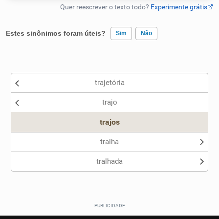
Humanizador de IA
Estes sinônimos foram úteis?
Sim
Não
Existem sinônimos incorretos
Cata-letras
trajetória
Nenhum dos sinônimos apresentados me ajudou
Conexões
trajo
Outro
Caça-palavras
trajos
tralha
tralhada
Dicionário
Sinônimos