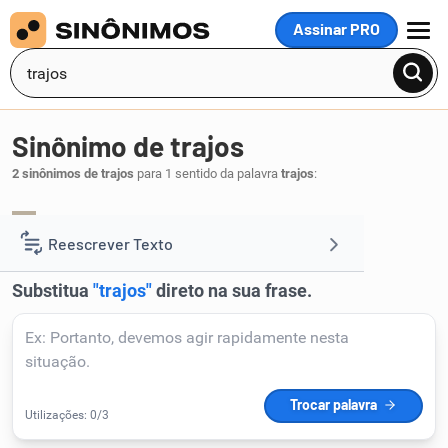
Assinar PRO
MENU
Sinônimo de trajos
2 sinônimos de trajos
para 1 sentido da palavra
trajos
:
exterioridade
vestes
,
.
1
Reescrever Texto
Resumir Texto
Corrigir Texto
Detector de IA